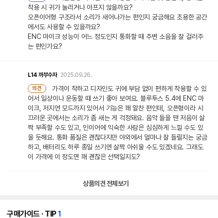
착용 시 귀가 눌리거나 아프지 않을까요?
오픈이어형 구조라서 소리가 새어나가는 편인지 궁금해요 조용한 공간
에서도 사용할 수 있을까요?
ENC 마이크 성능이 어느 정도인지 통화할 때 주변 소음을 잘 걸러주
는 편인가요?
L14
까부수자
2025.09.26.
가격이 착하고 디자인도 귀에 부담 없이 편하게 착용할 수 있
의견
어서 일상이나 운동할 때 쓰기 좋아 보여요. 블루투스 5.4에 ENC 마
이크, 저지연 모드까지 있어서 기능은 꽤 알찬 편인데, 오픈형이라 시
끄러운 곳에서는 소리가 좀 새는 게 걱정돼요. 음악 들을 땐 저음이 살
짝 부족할 수도 있고, 인이어에 익숙한 사람은 심심하게 느낄 수도 있
을 듯해요. 통화 품질은 괜찮다지만 야외에서 얼마나 잘 들릴지는 궁금
하고, 배터리도 하루 종일 쓰기엔 살짝 아쉬울 수도 있겠네요. 그래도
이 가격에 이 정도면 꽤 괜찮은 선택일지도?
상품의견 전체보기
개
구매가이드 · TIP
1