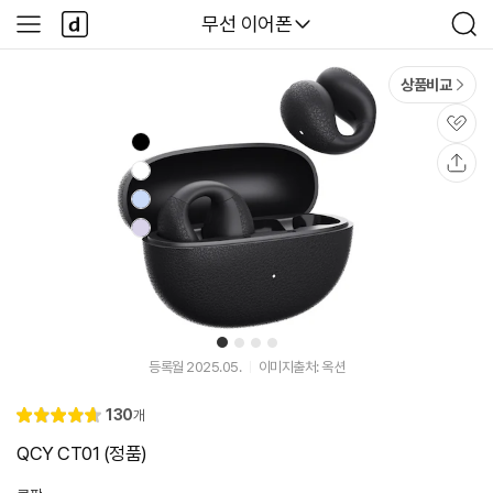
본문 바로가기
다
다나와
무선 이어폰
사
검
나
이
색
와
드
메
메
상품비교
인
뉴
관
심
공
유
1
2
3
4
등록월 2025.05.
이미지출처: 옥션
리
130
개
별
4.
뷰
점
7
QCY CT01 (정품)