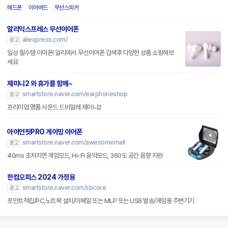
헤드폰
이어버드
무선스피커
알리익스프레스 무선이어폰
aliexpress.com/
광고
일상 필수템 이어폰! 알리에서 무선이어폰 검색후 다양한 상품 쇼핑해보
세요
제미니2 와 휴가를 함께~
smartstore.naver.com/earphoneshop
광고
프리미엄 명품 사운드 드비알레 제미니2
아이언핏PRO 게이밍 이어폰
smartstore.naver.com/awesomemall
광고
40ms 초저지연 게임모드, Hi-Fi 음악모드, 360도 공간 음향 지원
한컴오피스 2024 가정용
smartstore.naver.com/sbcore
광고
포인트적립/PC,노트북 설치/이메일 또는 MLP 또는 USB 발송/게임용 주변기기