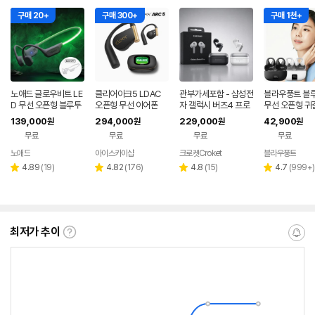
구매 20+
구매 300+
구매 1천+
노애드 글로우비트 LE
클리어아크5 LDAC
관부가세포함 - 삼성전
블라우풍트 블
D 무선 오픈형 블루투
오픈형 무선 이어폰
자 갤럭시 버즈4 프로
무선 오픈형 귀
스 골전도 이어폰 라이
R640 노이즈캔슬링
찌형 이어폰 귀
139,000
294,000
229,000
42,900
원
원
원
원
트그레이+네온그린LE
ANC 블루투스 무선
이어클립 러닝 
무료
무료
무료
무료
D
이어폰 관세포함
어폰
노애드
아이스카이샵
크로켓Croket
블라우풍트
네이버
네이
네
페이
버페
페
리
리
리
리
4.89
(
19
)
4.82
(
176
)
4.8
(
15
)
4.7
(
999+
)
별
별
별
별
이
뷰
뷰
뷰
뷰
점
점
점
점
수
수
수
수
최저가 추이
최
알
저
림
가
받
추
는
이
중
란?