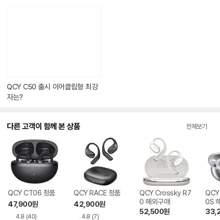
의
콘
텐
츠
가
있
습
니
다.
QCY C50 출시 이어클립형 최강
자는?
다른 고객이 함께 본 상품
전체보기
QCY CT06 정품
QCY RACE 정품
QCY Crossky R7
QCY
0 해외구매
0S
47,900
원
42,900
원
52,500
원
33,
4.8
(40)
4.8
(7)