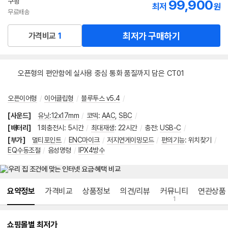
쿠팡
99,900
최저
원
무료배송
최저가 구매하기
가격비교
1
오픈형의 편안함에 실사용 중심 통화 품질까지 담은 CT01
오픈이어형
/
이어클립형
/
블루투스 v5.4
/
[사운드]
유닛:12x17mm
/
코덱
:
AAC
,
SBC
/
[배터리]
1회충전시
:
5시간
/
최대재생
:
22시간
/
충전
:
USB-C
/
[부가]
멀티포인트
/
ENC마이크
/
저지연게이밍모드
/
편의기능
:
위치찾기
/
EQ수동조절
/
음성명령
/
IPX4방수
메뉴 네비게이션
요약정보
가격비교
상품정보
의견/리뷰
커뮤니티
연관상품
1
쇼핑몰별 최저가