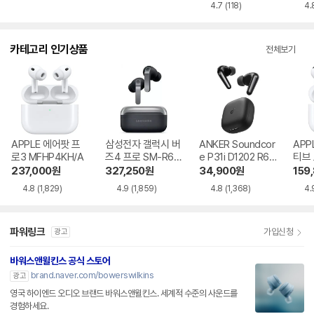
4.7
(118)
4.
카테고리 인기상품
전체보기
APPLE 에어팟 프
삼성전자 갤럭시 버
ANKER Soundcor
APP
로3 MFHP4KH/A
즈4 프로 SM-R64
e P31i D1202 R60
티브
0
i NC
MXP
237,000
원
327,250
원
34,900
원
159
4.8
(1,829)
4.9
(1,859)
4.8
(1,368)
4.
파워링크
가입신청
광고
바워스앤윌킨스 공식 스토어
brand.naver.com/bowerswilkins
광고
영국 하이엔드 오디오 브랜드 바워스앤윌킨스. 세계적 수준의 사운드를
경험하세요.