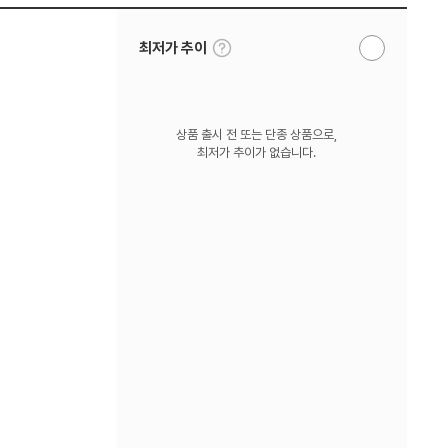
툴
최저가 추이
알
팁
림
보
받
기
기
상품 출시 전 또는 단종 상품으로,
최저가 추이가 없습니다.