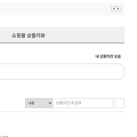
이
다
전
음
보
보
기
기
쇼핑몰 상품리뷰
내 상품의견 모음