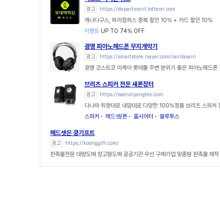
광고
https://department.lotteon.com
캐나다구스, 파라점퍼스 중복 할인 10% + 카드 할인 10%
이벤트
UP TO 74% OFF
광명 피아노헤드폰 무지개악기
광고
https://smartstore.naver.com/rainbowin
광명 코스트코 이케아 롯데몰 주변 분위기 좋은 피아노헤드폰 
브리츠 스피커 전문 새론장터
광고
https://saeronjangteo.com
다나와 취향대로 내맘대로 다양한 100%정품 브리츠 스피커
스피커
헤드셋/폰
홈시어터
블루투스
헤드셋은 쿵기프트
광고
https://koonggift.com/
판촉물전문 대량도매 창고형도매 공공기관 우선 구매기업 맞춤형 판촉물 제작