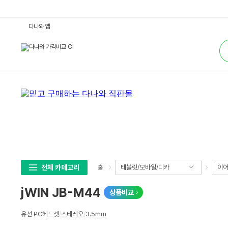
j
다나와 앱
W
I
통
N
합
J
검
B
색
-
M
4
4
:
다
나
와
가
격
비
교
전체 카테고리
태블릿/모바일/디카
이어
홈
jWIN JB-M44
상품비교
상
유선 PC헤드셋
/
스테레오
/
3.5mm
세
스