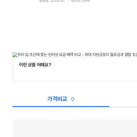
등록월: 2009.10.
제조사: jWIN
이런 상품 어때요?
가격비교
0
가
격
비
교