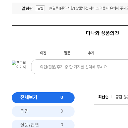
알림판
[※필독][주의사항] 상품의견 서비스 이용시 유의해 주세요
알림
잦은 오류, PC속도 잡자! PC안정화 위해 이건 꼭!
알림
다나와 상품의견
의견
질문
후기
전체보기
최신순
공감 많
0
의견
0
질문/답변
0