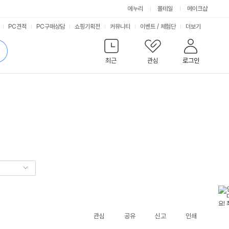
에누리
몰테일
메이크샵
서
PC견적
PC구매상담
쇼핑기획전
커뮤니티
이벤트
/
체험단
더보기
비
검
색
최근
관심
로그인
스
관심
공유
신고
인쇄