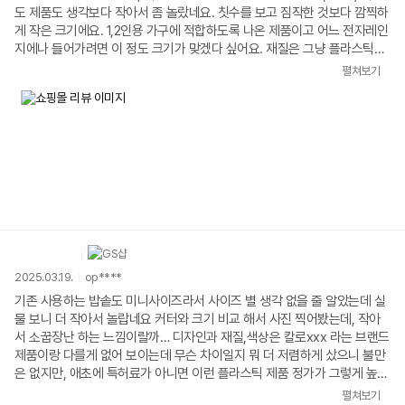
도 제품도 생각보다 작아서 좀 놀랐네요. 칫수를 보고 짐작한 것보다 깜찍하
게 작은 크기에요. 1,2인용 가구에 적합하도록 나온 제품이고 어느 전자레인
지에나 들어가려면 이 정도 크기가 맞겠다 싶어요. 재질은 그냥 플라스틱이
라 좀 싼티가 나서 이게 무슨 몇만원짜리라는건지 싶긴한데, 그동안 사들인
펼쳐보기
계란찜기/용기 생각하면 할인가격은 나쁘지 않다는 생각. 뚜껑 패킹 부분만
파란색 실리콘이네요.(사진2)
2025.03.19.
op****
기존 사용하는 밥솥도 미니사이즈라서 사이즈 별 생각 없을 줄 알았는데 실
물 보니 더 작아서 놀랍네요 커터와 크기 비교 해서 사진 찍어봤는데, 작아
서 소꿉장난 하는 느낌이랄까… 디자인과 재질,색상은 칼로xxx 라는 브랜드
제품이랑 다를게 없어 보이는데 무슨 차이일지 뭐 더 저렴하게 샀으니 불만
은 없지만, 애초에 특허료가 아니면 이런 플라스틱 제품 정가가 그렇게 높을
일인가 싶기도 하고요 기존 전기밥솥에 추가로 스테인레스스틸 저당용 내솥
펼쳐보기