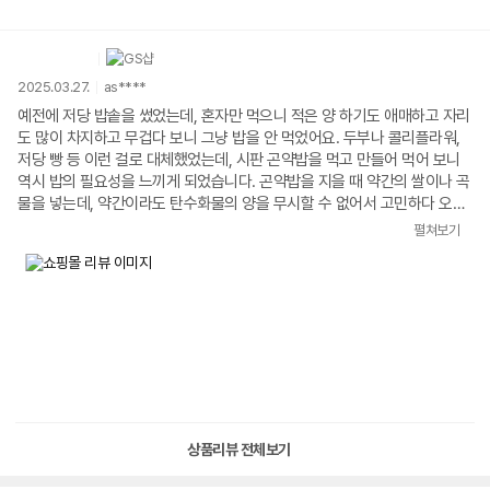
만 구입하거나, 전체가 실리콘으로 된 제품도 있던데 저는 일단 저렴하게 구
입했으니 만족 뚜껑이 본체와 연결되어 있고 내솥 손잡이 같은데가 구조상
쓰다가 금방 부러지는거 아닌가 싶을 정도로 좀 약해보이는데 써보면 알겠
죠 그래도 메이드인 코리아라네요 설명서는 한장짜리 접은 면으로 치면 8면
2025.03.27.
as****
입니다 전자레인지 증기가 너무 차서 밥짓는 용도로는 얼마나 자주 쓸지는
모르겠으나 계란찜하고 소량의 채소 데치는 것만 해도 꽤 쓸모있을 듯 하네
예전에 저당 밥솥을 썼었는데, 혼자만 먹으니 적은 양 하기도 애매하고 자리
요
도 많이 차지하고 무겁다 보니 그냥 밥을 안 먹었어요. 두부나 콜리플라워,
저당 빵 등 이런 걸로 대체했었는데, 시판 곤약밥을 먹고 만들어 먹어 보니
역시 밥의 필요성을 느끼게 되었습니다. 곤약밥을 지을 때 약간의 쌀이나 곡
물을 넣는데, 약간이라도 탄수화물의 양을 무시할 수 없어서 고민하다 오늘
상품
펼쳐보기
상품리뷰 전체보기