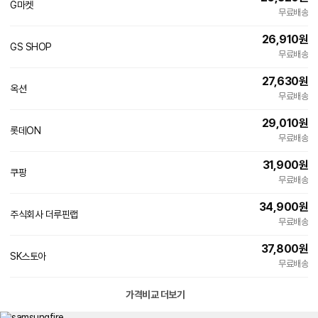
G마켓
무료배송
26,910
원
GS SHOP
무료배송
27,630
원
옥션
무료배송
29,010
원
롯데ON
무료배송
31,900
원
쿠팡
무료배송
34,900
원
주식회사 더루핀랩
네
무료배송
이
버
37,800
원
페
SK스토아
이
무료배송
가격비교 더보기