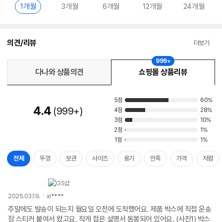
1개월
3개월
6개월
12개월
24개월
의견/리뷰
더보기
999+
다나와 상품의견
쇼핑몰 상품리뷰
5점
60%
4.4
999+
4점
28%
3점
10%
2점
1%
1점
1%
전체
뚜껑
보관
사이즈
용기
만족
가격
저렴
2025.03.19.
xi****
주말에도 발송이 되는지 월요일 오전에 도착했어요. 제품 박스에 직접 운송
장 스티커 붙여서 왔고요, 작게 접은 설명서 동봉되어 있어요. (사진1) 박스