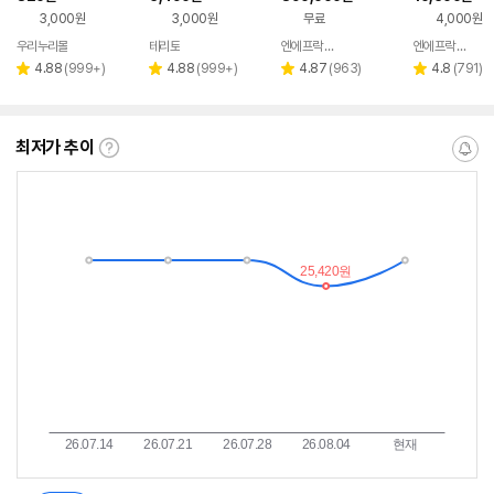
팀홀 소분용기 350ml
음전 20종, 프리미엄
모음전 220ml,
3,000원
3,000원
무료
4,000원
풀세트 30개, 1세트
우리누리몰
테리토
엔에프락 공식 온라인스토어
엔에프락 공식 온라인스토어
네이버
페이
리
리
리
리
4.88
(
999+
)
4.88
(
999+
)
4.87
(
963
)
4.8
(
791
)
별
별
별
별
뷰
뷰
뷰
뷰
점
점
점
점
수
수
수
수
최저가 추이
최
알
저
림
가
받
추
는
이
중
란?