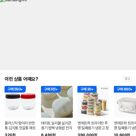
이런 상품 어때요?
광고
구매 550+
구매 5천+
구매 30+
구매 690+
플라스틱 항아리 반찬
테리토 실리볼 실리콘
엔에프락 트라이탄 투
엔에프락 트라이
통 김치통 젓갈통 페트
용기 밥팩 냉동밥 전자
명 밀폐용기 냉장고 정
명 밀폐용기 냉
용기 단지 100g
레인지 밀폐 반찬통 스
리 보관 반찬통 세트 모
리 보관 반찬통
320
6,490
390,000
10,600
원
원
원
원