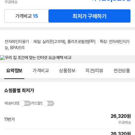
무료배송
최저가 구매하기
가격비교
15
전자레인지용기
/
재질
:
실리콘(고무재)
,
폴리프로필렌(PP)
/
특징
:
전자레인지가
능
,
BPA프리
메뉴 네비게이션
요약정보
가격비교
상품정보
의견/리뷰
연관상품
쇼핑몰별 최저가
배송비포함
카드할인
26,320
원
11번가
무료배송
26,320
원