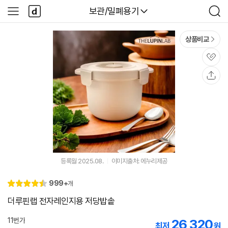
본문 바로가기
다
다나와
보관/밀폐용기
사
검
나
이
색
와
드
메
메
상품비교
인
뉴
관
심
공
유
등록월 2025.08.
이미지출처: 에누리제공
리
999+
개
별
4.
뷰
점
4
더루핀랩 전자레인지용 저당밥솥
11번가
26,320
최저
원