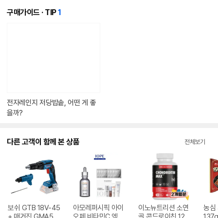
개
구매가이드 · TIP
1
의
콘
텐
츠
가
있
습
니
다.
전자레인지 저당밥솥, 어떤 게 좋
을까?
다른 고객이 함께 본 상품
전체보기
보쉬 GTB 18V-45
아모레퍼시픽 아이
이노뉴트리션 소연
농심
+ 매거진 GMA55
오페 비타민C 엑스
골 콘드로이친 120
137