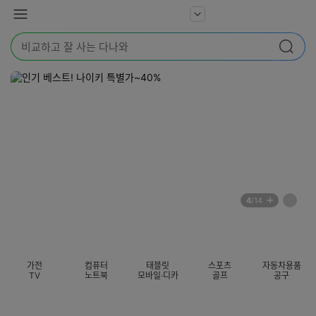
본문 바로가기
다
서
메
나
비
뉴
와
검
스
검색
색
더
어
보
를
기
입
력
해
주
세
요
배
페
4
/14
너
이
전
자
섹션 카테고리
지
체
동
보
롤
기
링
가전
컴퓨터
태블릿
스포츠
자동차용품
멈
TV
노트북
모바일·디카
골프
공구
춤