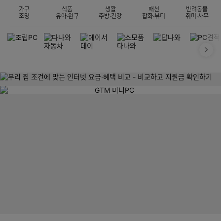
가구
식품
생활
패션
반려동물
조명
유아·완구
주방·건강
잡화·뷰티
취미·사무