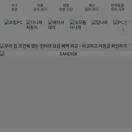
가구
식품
생활
패션
반려동물
조명
유아·완구
주방·건강
잡화·뷰티
취미·사무