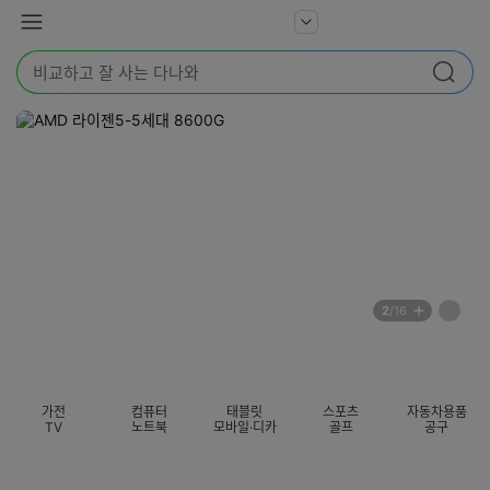
본문 바로가기
다
서
메
나
비
뉴
와
검
스
검색
색
더
어
보
를
기
입
력
해
주
세
요
배
페
2
/16
너
이
전
자
섹션 카테고리
지
체
동
보
롤
기
링
가전
컴퓨터
태블릿
스포츠
자동차용품
멈
TV
노트북
모바일·디카
골프
공구
춤