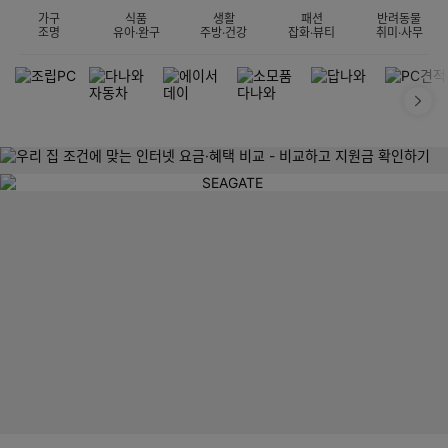
가구
식품
생활
패션
반려동물
조명
유아·완구
주방·건강
잡화·뷰티
취미·사무