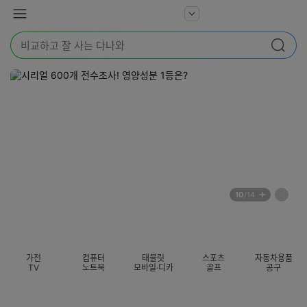
본문 바로가기
다
서
메
나
비
뉴
와
검
스
검색
색
더
어
보
를
기
입
력
해
주
세
요
배
페
10
/14
너
이
전
자
섹션 카테고리
지
체
동
보
롤
기
링
가전
컴퓨터
태블릿
스포츠
자동차용품
멈
TV
노트북
모바일·디카
골프
공구
춤