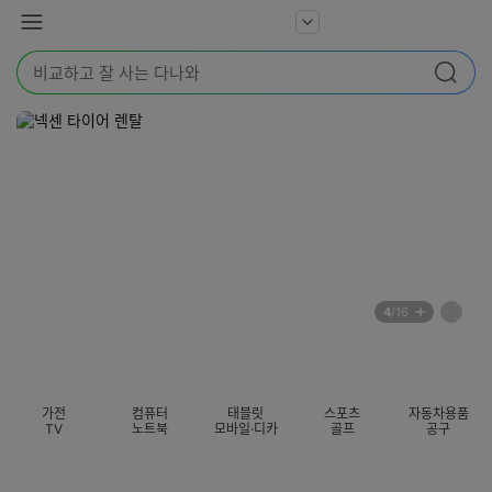
본문 바로가기
다
서
메
나
비
뉴
와
검
스
검색
색
더
어
보
를
기
입
력
해
주
세
요
배
페
4
/16
너
이
전
자
섹션 카테고리
지
체
동
보
롤
기
링
가전
컴퓨터
태블릿
스포츠
자동차용품
멈
TV
노트북
모바일·디카
골프
공구
춤