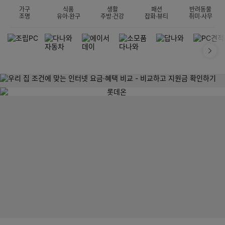
가구
식품
생활
패션
반려동물
조명
유아·완구
주방·건강
잡화·뷰티
취미·사무