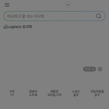
본문 바로가기
다
서
메
나
비
뉴
와
검
스
검색
색
더
어
보
를
기
입
력
해
주
세
요
배
페
7
/16
너
이
전
자
섹션 카테고리
지
체
동
보
롤
기
링
가전
컴퓨터
태블릿
스포츠
자동차용품
멈
TV
노트북
모바일·디카
골프
공구
춤