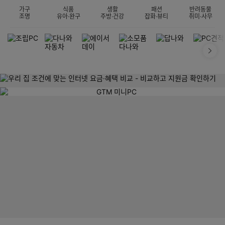
가구
식품
생활
패션
반려동물
조명
유아·완구
주방·건강
잡화·뷰티
취미·사무