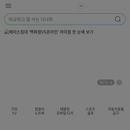
본문 바로가기
다
서
메
나
비
뉴
와
검
스
검색
색
더
어
보
를
기
입
력
해
주
세
요
배
페
10
/16
너
이
전
자
섹션 카테고리
지
체
동
보
롤
기
링
가전
컴퓨터
태블릿
스포츠
자동차용품
멈
TV
노트북
모바일·디카
골프
공구
춤