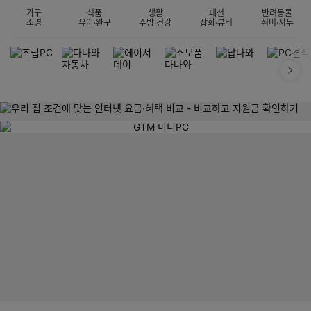
가구
식품
생활
패션
반려동물
조명
유아·완구
주방·건강
잡화·뷰티
취미·사무