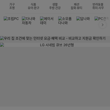
가구
식품
생활
패션
반려동물
조명
유아·완구
주방·건강
잡화·뷰티
취미·사무