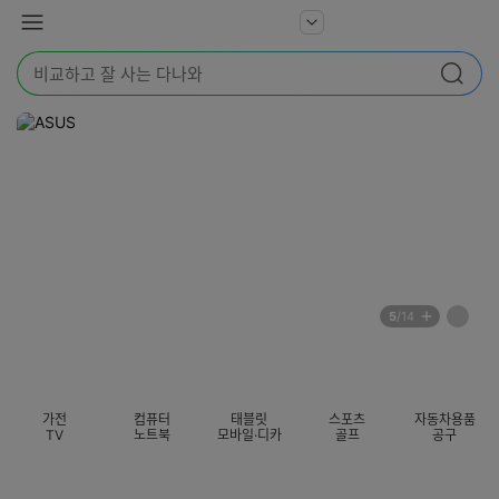
본문 바로가기
다
서
메
나
비
뉴
와
검
스
검색
색
더
어
보
를
기
입
력
해
주
세
요
배
페
5
/14
너
이
전
자
섹션 카테고리
지
체
동
보
롤
기
링
가전
컴퓨터
태블릿
스포츠
자동차용품
멈
TV
노트북
모바일·디카
골프
공구
춤