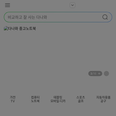
본문 바로가기
다
서
메
나
비
뉴
와
검
스
검색
색
더
어
보
를
기
입
력
해
주
세
요
배
페
3
/16
너
이
전
자
섹션 카테고리
지
체
동
보
롤
기
링
가전
컴퓨터
태블릿
스포츠
자동차용품
멈
TV
노트북
모바일·디카
골프
공구
춤