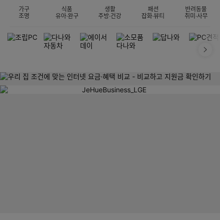
가구
식품
생활
패션
반려동물
조명
유아·완구
주방·건강
잡화·뷰티
취미·사무