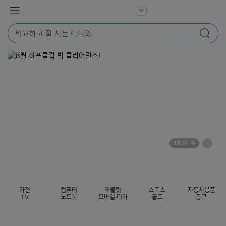
본문 바로가기
다
서
메
나
비
뉴
와
검
스
검색
색
더
어
보
를
기
입
력
해
주
세
요
배
페
13
/16
너
이
전
자
섹션 카테고리
지
체
동
보
롤
기
링
가전
컴퓨터
태블릿
스포츠
자동차용품
멈
TV
노트북
모바일·디카
골프
공구
춤