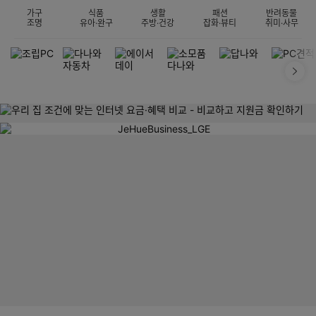
가구
식품
생활
패션
반려동물
조명
유아·완구
주방·건강
잡화·뷰티
취미·사무