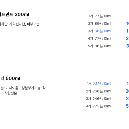
트먼트 300ml
1개
77원/10ml
1
2개
89원/10ml
발차단
, 자외선차단, 피부보습,
1
3개
68원/10ml
2
4개
77원/10ml
3
5개
88원/10ml
너 500ml
1
1개
232원/10ml
성분:
미백도움
/
성분부가기능: 각
2
2개
260원/10ml
티
:
착한성분
3
3개
246원/10ml
5
4개
275원/10ml