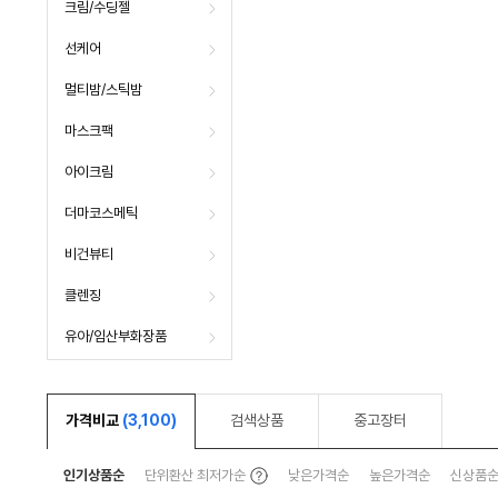
크림/수딩젤
선케어
멀티밤/스틱밤
마스크팩
아이크림
더마코스메틱
비건뷰티
클렌징
유아/임산부화장품
가격비교
(3,100)
검색상품
중고장터
툴
인기상품순
단위환산 최저가순
낮은가격순
높은가격순
신상품
팁