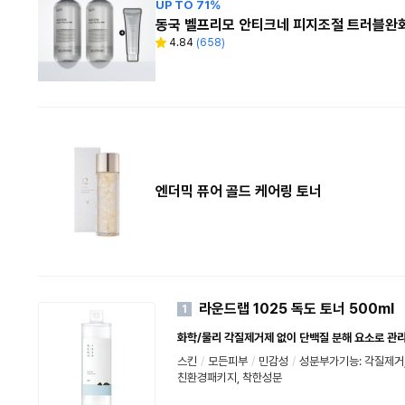
UP TO 71%
동국 벨프리모 안티크네 피지조절 트러블완화 
4.84
(
658
)
별
리
점
뷰
수
엔더믹 퓨어 골드 케어링 토너
라운드랩 1025 독도 토너 500ml
1
화학/물리 각질제거제 없이 단백질 분해 요소로 관
스킨
/
모든피부
/
민감성
/
성분부가기능: 각질제거
친환경패키지
,
착한성분