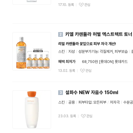
17.10. 등록
관심
키엘 카렌듈라 허벌 엑스트렉트 토너 
2
리얼 카렌듈라 꽃잎으로 피부 자극 개선!
스킨
/
지성
/
성분부가기능: 각질제거, 피부보습
/
혜택 최저가
68,750원 [롯데ON] 롯데카드
13.02. 등록
관심
설화수 NEW 자음수 150ml
3
스킨
/
공용
/
피부타입: 모든피부
/
저자극
/
수분공
23.03. 등록
관심