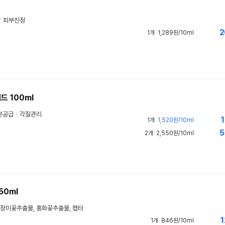
/
피부진정
2
1개
1,289원/10ml
드 100ml
분공급
/
각질관리
1
1개
1,520원/10ml
5
2개
2,550원/10ml
50ml
장미꽃추출물, 홍화꽃추출물, 펩타
1
1개
846원/10ml