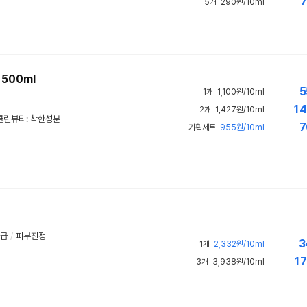
7
5개
290원/10ml
500ml
5
1개
1,100원/10ml
14
2개
1,427원/10ml
클린뷰티
:
착한성분
7
기획세트
955원/10ml
급
/
피부진정
3
1개
2,332원/10ml
17
3개
3,938원/10ml