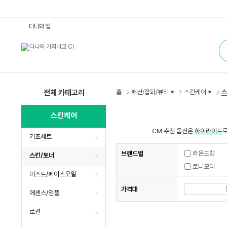
스
다나와 앱
킨/
토
통
너
합
:
검
다
색
나
와
가
격
비
전체 카테고리
홈
패션/잡화/뷰티
스킨케어
스
교
스킨케어
CM 추천 옵션은
하이라이트
로
기초세트
라운드랩
브랜드별
스킨/토너
토니모리
미스트/페이스오일
가격대
에센스/앰플
로션