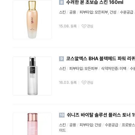
수려한 본 초보습 스킨 160ml
8
스킨
/
공용
/
피부타입: 모든피부, 건성
/
수분공급
15.08. 등록
관심
코스알엑스 BHA 블랙헤드 파워 리퀴
9
스킨
/
피부타입: 모든피부
/
식약처인증:
미백
/
수
16.03. 등록
관심
쉬니즈 바이탈 솔루션 플러스 토너 1
10
스킨
/
공용
/
피부타입: 건성
/
수분공급
/
프로방스
이드