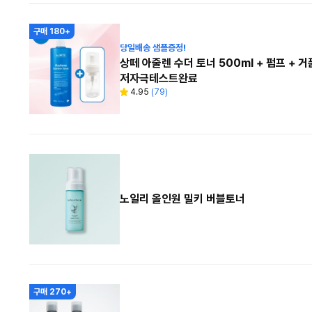
보
기
구매 180+
당일배송 샘플증정!
상떼 아줄렌 수더 토너 500ml + 펌프 +
저자극테스트완료
4.95
(
79
)
별
리
점
뷰
수
노일리 올인원 밀키 버블토너
구매 270+