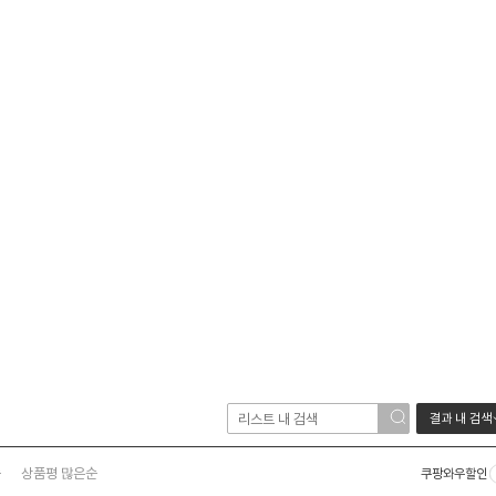
결과 내 검색
순
상품평 많은순
쿠팡와우할인