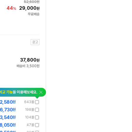
52,600
원
44
29,000
%
원
무료배송
광고
37,800
원
배송비 3,500원
닫
비교 기능
을 이용해보세요.
기
2,580
원
643몰
6,730
원
198몰
3,540
원
104몰
8,050
원
47몰