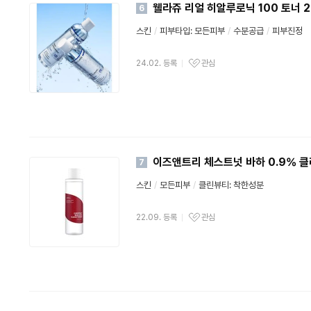
웰라쥬 리얼 히알루로닉 100 토너 2
6
스킨
/
피부타입: 모든피부
/
수분공급
/
피부진정
24.02. 등록
관심
이즈앤트리 체스트넛 바하 0.9% 클
7
스킨
/
모든피부
/
클린뷰티
:
착한성분
22.09. 등록
관심