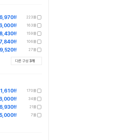
6,970
원
223몰
6,000
원
163몰
8,430
원
159몰
7,840
원
106몰
9,520
원
27몰
다른 구성
3
개
1,610
원
170몰
6,000
원
34몰
6,930
원
21몰
5,000
원
7몰