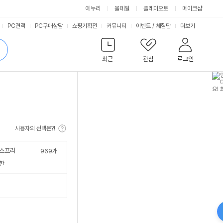
에누리
몰테일
플레이오토
메이크샵
서
PC견적
PC구매상담
쇼핑기획전
커뮤니티
이벤트
/
체험단
더보기
비
검
색
최근
관심
로그인
스
사용자의 선택은?!
스프리
969
개
한