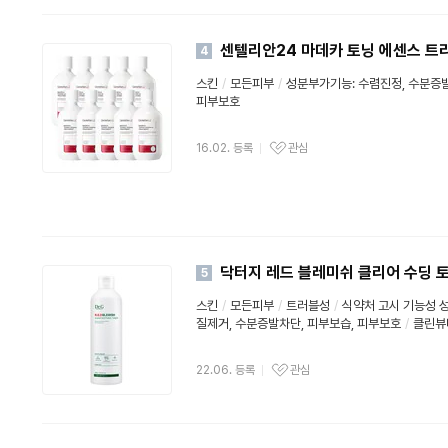
센텔리안24 마데카 토닝 에센스 트리
4
스킨
/
모든피부
/
성분부가기능:
수렴진정
,
수분증
피부보호
16.02. 등록
관심
닥터지 레드 블레미쉬 클리어 수딩 토
5
스킨
/
모든피부
/
트러블성
/
식약처 고시 기능성 
질제거,
수분증발차단
, 피부보습,
피부보호
/
클린뷰
22.06. 등록
관심