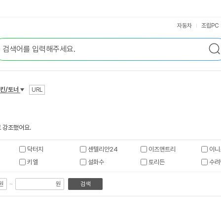
자동차
조립PC
킨/토너
URL
 강조했어요.
닥터지
센텔리안24
이즈앤트리
이니
키엘
설화수
토리든
수려
~
원
원
검색