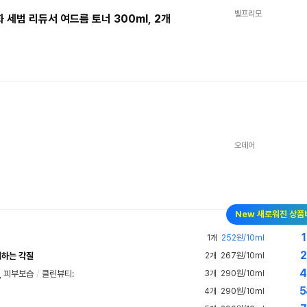
벨프리모
세범 리듀서 여드름 토너 300ml, 2개
오데어
New 새로워진 상품
1
1개
252원/10ml
2
리하는 각질
2개
267원/10ml
4
, 피부보습
/
클린뷰티
:
3개
290원/10ml
5
4개
290원/10ml