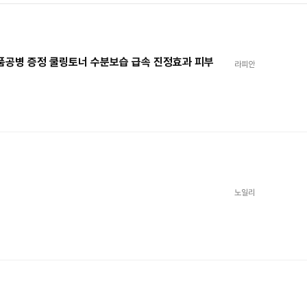
 거품공병 증정 쿨링토너 수분보습 급속 진정효과 피부
라피안
노일리