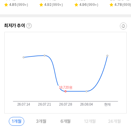
페이
리
리
리
리
4.85
(
999+
)
4.92
(
999+
)
4.96
(
999+
)
4.78
(
699
)
별
별
별
별
뷰
뷰
뷰
뷰
점
점
점
점
수
수
수
수
최저가 추이
최
알
저
림
가
받
추
는
이
중
란?
1개월
3개월
6개월
12개월
24개월