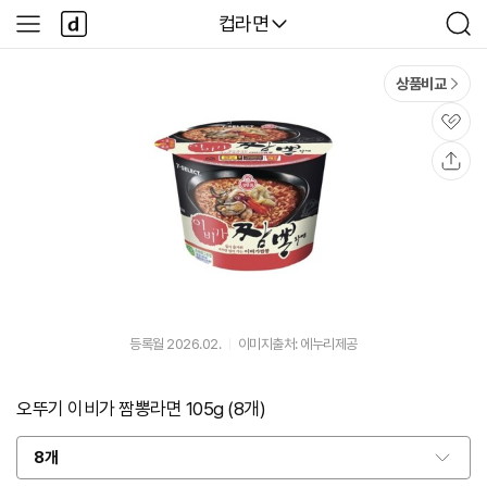
본문 바로가기
다
다나와
컵라면
사
검
나
이
색
와
드
메
메
상품비교
인
뉴
관
심
공
유
등록월 2026.02.
이미지출처: 에누리제공
오뚜기 이비가 짬뽕라면 105g (8개)
8개
옵
션