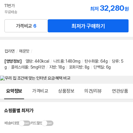
선
11번가
32,280
최저
원
택
무료배송
최저가 구매하기
가격비교
6
컵라면
/
매운맛
/
[영양정보]
열량
:
440kcal
/
나트륨
:
1480mg
/
탄수화물
:
64g
/
당류
:
5
g
/
콜레스테롤
:
5mg미만
/
지방
:
18g
/
포화지방
:
8g
/
단백질
:
6g
메뉴 네비게이션
요약정보
가격비교
상품정보
의견/리뷰
연관상품
쇼핑몰별 최저가
배송비포함
카드할인