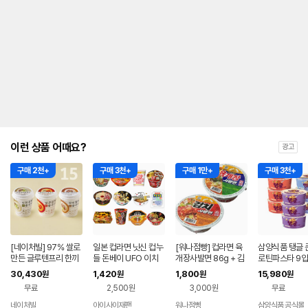
이런 상품 어때요?
광고
구매 2천+
구매 3천+
구매 1만+
구매 3천+
[네이처빌] 97% 쌀로
일본 컵라면 닛신 컵누
[워나점빵] 컵라면 육
삼양식품 탱글 
만든 글루텐프리 한끼
들 돈베이 UFO 이치
개장사발면 86g + 김
로틴파스타 9입
든든 소컵 쌀국수 15개
란
치사발면 86g 세트
담기 (갈릭쉬림
30,430
1,420
1,800
15,980
원
원
원
원
입 (맛선택)
토마토/머쉬룸
무료
2,500원
3,000원
무료
릭오일)
네이처빌
아이사이재팬
워나점빵
삼양식품 공식몰
네이버