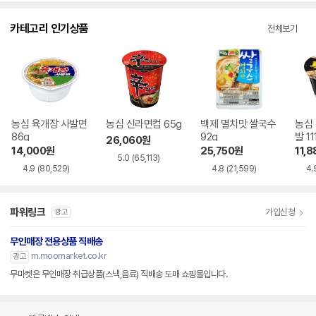
카테고리 인기상품
전체보기
농심 육개장 사발면
농심 신라면컵 65g
백제 멸치맛 쌀국수
농심
86g
92g
발 11
26,060
원
14,000
원
25,750
원
11,8
5.0
(65,113)
4.9
(80,529)
4.8
(21,599)
4.
파워링크
가입신청
광고
무인매장 전용상품 직배송
m.moomarket.co.kr
광고
무마켓은 무인매장 취급상품(스낵,음료) 직배송 도매 쇼핑몰입니다.