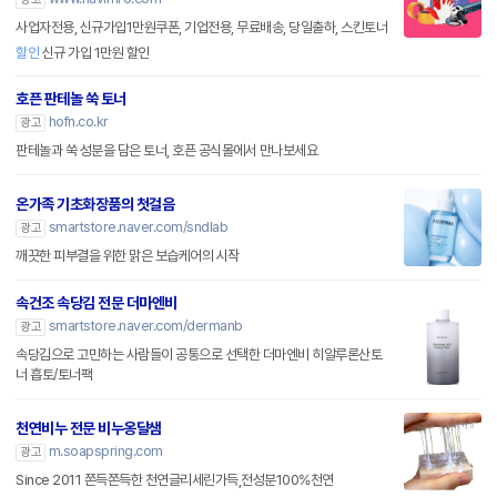
사업자전용, 신규가입1만원쿠폰, 기업전용, 무료배송, 당일출하, 스킨토너
할인
신규 가입 1만원 할인
호픈 판테놀 쑥 토너
hofn.co.kr
광고
판테놀과 쑥 성분을 담은 토너, 호픈 공식몰에서 만나보세요
온가족 기초화장품의 첫걸음
smartstore.naver.com/sndlab
광고
깨끗한 피부결을 위한 맑은 보습케어의 시작
속건조 속당김 전문 더마엔비
smartstore.naver.com/dermanb
광고
속당김으로 고민하는 사람들이 공통으로 선택한 더마엔비 히알루론산토
너 흡토/토너팩
천연비누 전문 비누옹달샘
m.soapspring.com
광고
Since 2011 쫀득쫀득한 천연글리세린가득,전성분100%천연