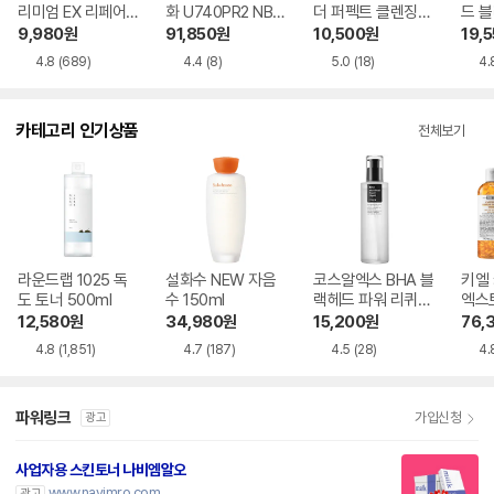
리미엄 EX 리페어
화 U740PR2 NBP
더 퍼펙트 클렌징
드 
마스크 180g 1개
DFS408T
오일 패드 EX 60매
처 클
9,980
원
91,850
원
10,500
원
19,
1개
l 3개
4.8
(689)
4.4
(8)
5.0
(18)
4.
카테고리 인기상품
전체보기
라운드랩 1025 독
설화수 NEW 자음
코스알엑스 BHA 블
키엘
도 토너 500ml
수 150ml
랙헤드 파워 리퀴드
엑스
100ml
00m
12,580
원
34,980
원
15,200
원
76,
4.8
(1,851)
4.7
(187)
4.5
(28)
4.
파워링크
가입신청
광고
사업자용 스킨토너 나비엠알오
www.navimro.com
광고