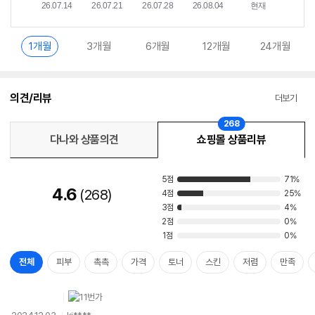
1개월
3개월
6개월
12개월
24개월
의견/리뷰
더보기
268
다나와 상품의견
쇼핑몰 상품리뷰
5점
71%
4.6
268
4점
25%
3점
4%
2점
0%
1점
0%
전체
피부
촉촉
가격
토너
스킨
저렴
만족