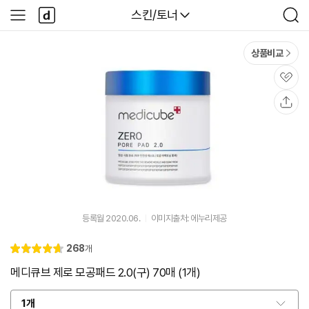
본문 바로가기
다
다나와
스킨/토너
사
검
나
이
색
와
드
메
메
상품비교
인
뉴
관
심
공
유
등록월 2020.06.
이미지출처: 에누리제공
리
268
개
별
4.
뷰
점
7
메디큐브 제로 모공패드 2.0(구) 70매 (1개)
1개
옵