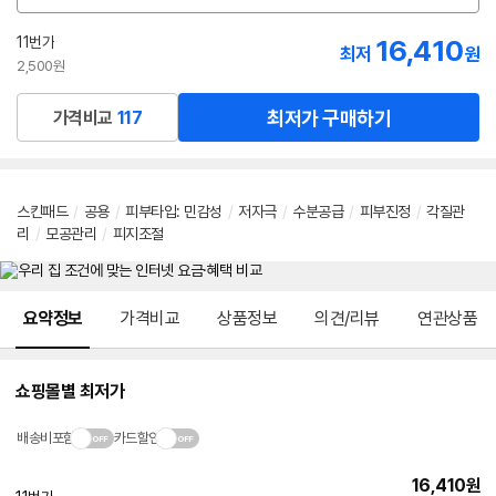
션
선
11번가
16,410
최저
원
택
2,500원
최저가 구매하기
가격비교
117
스킨패드
/
공용
/
피부타입: 민감성
/
저자극
/
수분공급
/
피부진정
/
각질관
리
/
모공관리
/
피지조절
메뉴 네비게이션
요약정보
가격비교
상품정보
의견/리뷰
연관상품
쇼핑몰별 최저가
배송비포함
카드할인
16,410
원