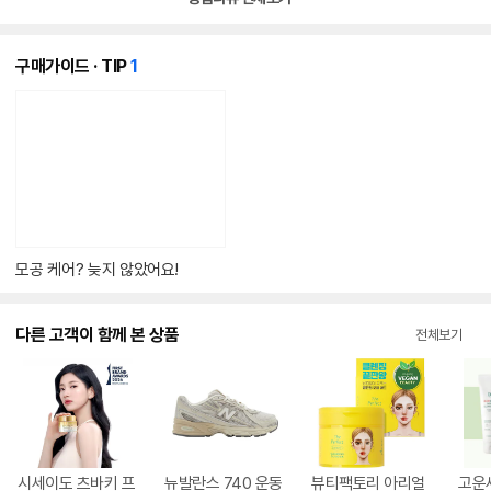
개
구매가이드 · TIP
1
의
콘
텐
츠
가
있
습
니
다.
모공 케어? 늦지 않았어요!
다른 고객이 함께 본 상품
전체보기
시세이도 츠바키 프
뉴발란스 740 운동
뷰티팩토리 아리얼
고운