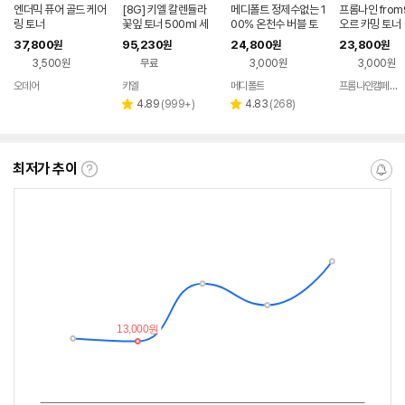
엔더믹 퓨어 골드 케어
[8G] 키엘 칼렌듈라
메디폴트 정제수없는 1
프롬나인 from
링 토너
꽃잎 토너 500ml 세
00% 온천수 버블 토
오르 카밍 토너
트(+꽃잎토너 80ml +
너
37,800
95,230
24,800
23,800
원
원
원
원
꽃잎클렌저 30ml 증
3,500원
무료
3,000원
3,000원
정)
오데어
키엘
메디폴트
프롬나인캠페인몰
네이버
네이버
페이
페이
리
리
4.89
(
999+
)
4.83
(
268
)
별
별
뷰
뷰
점
점
수
수
최저가 추이
최
알
저
림
가
받
추
는
이
중
란?