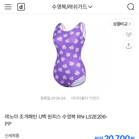
본문 바로가기
다
다나와
수영복/래쉬가드
사
검
나
이
색
와
드
메
메
상품비교
인
뉴
관
심
공
유
등록월 2026.06.
이미지출처: 11번가
레노마 조개패턴 U백 원피스 수영복 RN-LS2E206-
PP
신세계몰
20,700