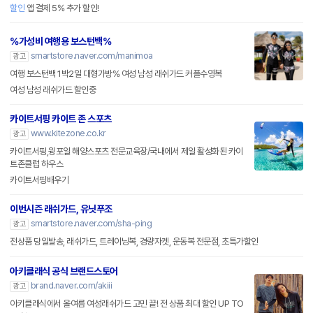
할인
앱 결제 5% 추가 할인!
%가성비 여행용 보스턴백%
smartstore.naver.com/manimoa
광고
여행 보스턴백 1박2일 대형가방% 여성 남성 래쉬가드 커플수영복
여성 남성 래쉬가드 할인중
카이트서핑 카이트 존 스포츠
www.kitezone.co.kr
광고
카이트서핑,윙포일 해양스포츠 전문교육장/국내에서 제일 활성화된 카이
트존클럽 하우스
카이트서핑배우기
이번시즌 래쉬가드, 유닛푸조
smartstore.naver.com/sha-ping
광고
전상품 당일발송, 래쉬가드, 트레이닝복, 경량자켓, 운동복 전문점, 초특가할인
아키클래식 공식 브랜드스토어
brand.naver.com/akiii
광고
아키클래식에서 올여름 여성래쉬가드 고민 끝! 전 상품 최대 할인 UP TO