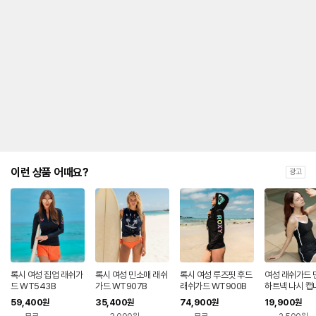
이런 상품 어때요?
광고
록시 여성 집업 래쉬가
록시 여성 민소매 래쉬
록시 여성 루즈핏 후드
여성 래쉬가드 
드 WT543B
가드 WT907B
래쉬가드 WT900B
하트넥 나시 캡
라탑 YSB520
59,400
35,400
74,900
19,900
원
원
원
원