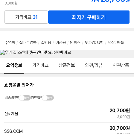
최저
원
3,000원
최저가 구매하기
가격비교
31
수영복
/
실내수영복
/
일반용
/
여성용
/
원피스
/
뒷파임
:
U백
/
색상
:
퍼플
메뉴 네비게이션
요약정보
가격비교
상품정보
의견/리뷰
연관상품
쇼핑몰별 최저가
배송비포함
카드할인
20,700
원
신세계몰
3,000원
20,700
원
SSG.COM