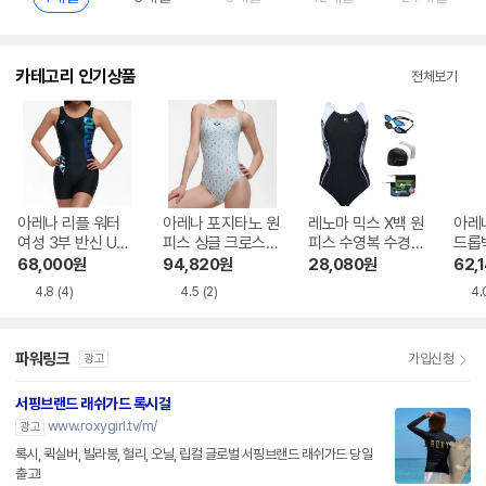
카테고리 인기상품
전체보기
아레나 리플 워터
아레나 포지타노 원
레노마 믹스 X백 원
아레
여성 3부 반신 U백
피스 싱글 크로스
피스 수영복 수경
드롭백
A6BL1PL67BLK
스트랩백 A6BL1LO
수모세트 LS2F806
3NV
68,000
원
94,820
원
28,080
원
62,
14 MNT
SET_BK
4.8
(4)
4.5
(2)
4.
파워링크
가입신청
광고
서핑브랜드 래쉬가드 록시걸
www.roxygirl.tv/m/
광고
록시, 퀵실버, 빌라봉, 헐리, 오닐, 립컬 글로벌 서핑브랜드 래쉬가드 당일
출고!