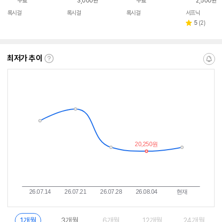
무료
3,000원
무료
2,500원
록시걸
록시걸
록시걸
서프닉
네이버
네이버
네이버
페이
페이
페이
리
5
(
2
)
별
뷰
점
수
최저가 추이
최
알
저
림
가
받
추
는
이
중
란?
1개월
3개월
6개월
12개월
24개월