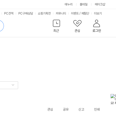
에누리
몰테일
메이크샵
서
PC견적
PC구매상담
쇼핑기획전
커뮤니티
이벤트
/
체험단
더보기
비
검
색
최근
관심
로그인
스
관심
공유
신고
인쇄