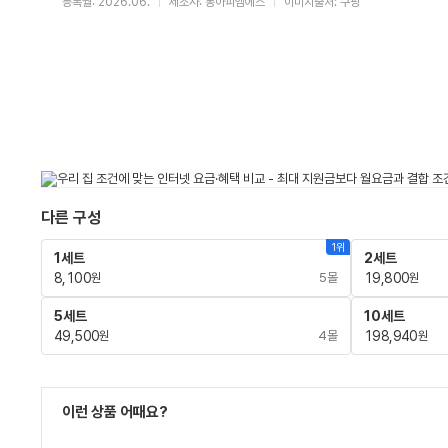
등록월: 2026.06.
제조사: 동아피엠에스
이미지출처: 쿠팡
다른 구성
1위
1세트
2세트
8,100
5몰
19,800
원
원
5세트
10세트
49,500
4몰
198,940
원
원
이런 상품 어때요?