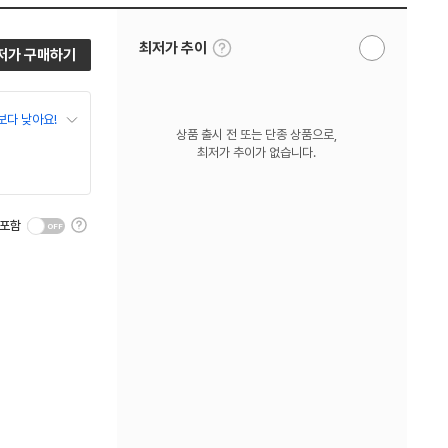
툴
최저가 추이
저가 구매하기
알
팁
림
보
받
기
기
보다 낮아요!
상품 출시 전 또는 단종 상품으로,
최저가 추이가 없습니다.
툴
 포함
팁
보
기