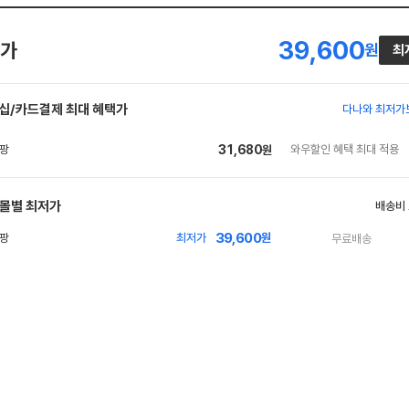
39,600
가
원
최
십/카드결제 최대 혜택가
다나와 최저가
31,680
와우할인 혜택 최대 적용
원
몰별 최저가
배송비
39,600
빠
최저가
원
무료배송
른
배
송