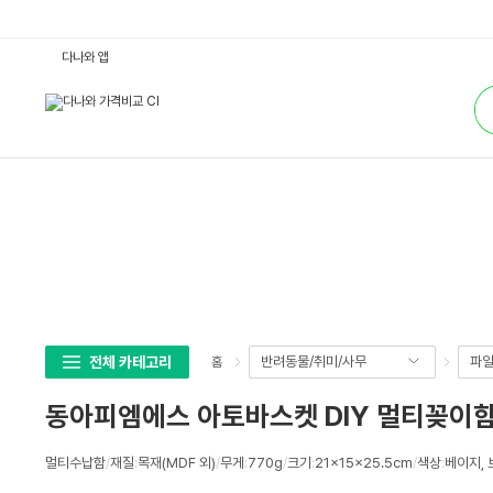
동
다나와 앱
아
피
통
엠
합
에
검
스
색
아
토
바
스
켓
D
I
Y
멀
티
꽂
이
함
서
랍
전체 카테고리
반려동물/취미/사무
파일
홈
형
+
핸
동아피엠에스 아토바스켓 DIY 멀티꽂이함
드
폰
거
상
치
멀티수납함
/
재질
:
목재(MDF 외)
/
무게
:
770g
/
크기
:
21x15x25.5cm
/
색상
:
베이지, 
세
대
(4
스