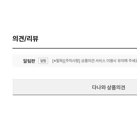
의견/리뷰
알림판
[※필독][주의사항] 상품의견 서비스 이용시 유의해 주세요
알림
잦은 오류, PC속도 잡자! PC안정화 위해 이건 꼭!
알림
다나와 상품의견