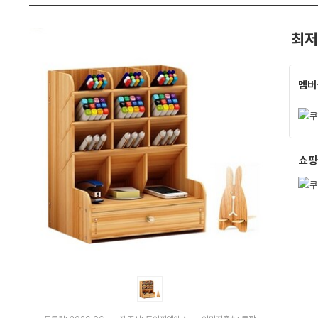
세
펙
트)
:
최저
다
나
와
가
격
멤버
비
교
쇼핑