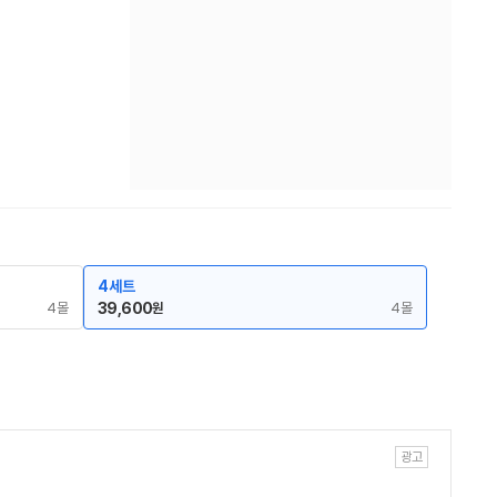
4세트
4몰
39,600
4몰
원