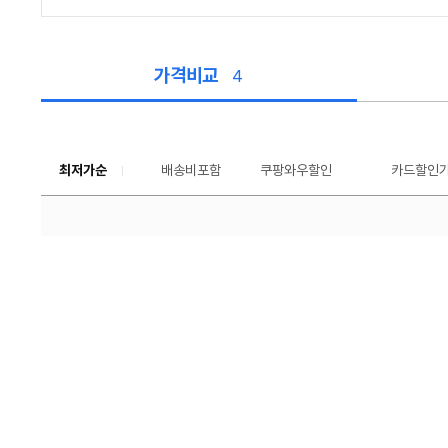
가격비교
4
가
격
비
교
최저가순
배송비포함
쿠팡와우할인
툴
카드할인
팁
보
기