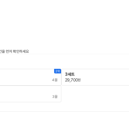
2위
3세트
4몰
29,700
원
3몰