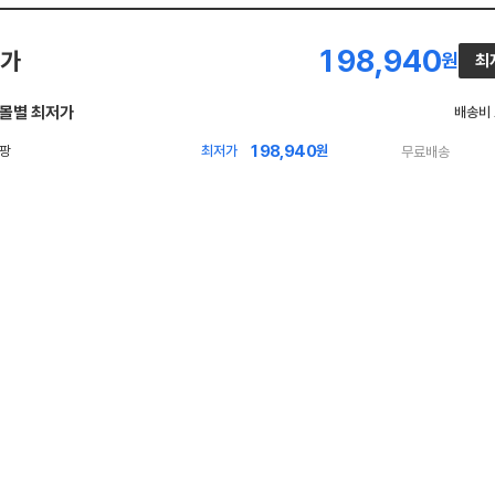
198,940
가
원
최
몰별 최저가
배송비
198,940
최저가
원
무료배송