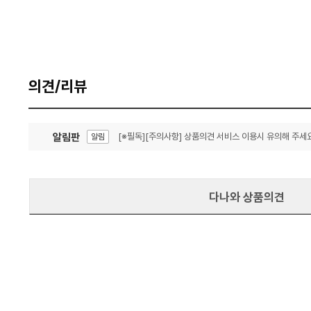
의견/리뷰
알림판
[※필독][주의사항] 상품의견 서비스 이용시 유의해 주세요
알림
잦은 오류, PC속도 잡자! PC안정화 위해 이건 꼭!
알림
다나와 상품의견