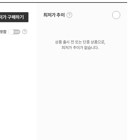
툴
최저가 추이
저가 구매하기
알
팁
림
보
받
기
툴
기
 포함
팁
보
상품 출시 전 또는 단종 상품으로,
기
최저가 추이가 없습니다.