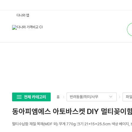
동
다나와 앱
아
피
통
엠
합
에
검
스
색
아
토
바
스
켓
D
I
Y
멀
티
꽂
이
함
서
랍
전체 카테고리
반려동물/취미/사무
파일
홈
형
+
핸
동아피엠에스 아토바스켓 DIY 멀티꽂이함 
드
폰
거
상
치
멀티수납함
/
재질
:
목재(MDF 외)
/
무게
:
770g
/
크기
:
21x15x25.5cm
/
색상
:
베이지, 
세
대
(1
스