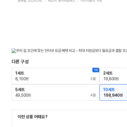
등록월: 2026.06.
제조사: 동아피엠에스
이미지출처: 쿠팡
다른 구성
1위
1세트
2세트
8,100
5몰
19,800
원
원
5세트
10세트
49,500
4몰
198,940
원
원
이런 상품 어때요?