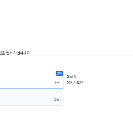
2위
3세트
4몰
29,700
원
3몰