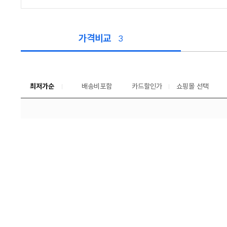
가격비교
3
가
격
비
교
최저가순
배송비포함
카드할인가
쇼핑몰 선택