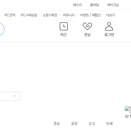
에누리
몰테일
메이크샵
서
PC견적
PC구매상담
쇼핑기획전
커뮤니티
이벤트
/
체험단
더보기
비
검
색
최근
관심
로그인
스
관심
공유
신고
인쇄