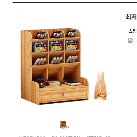
0
펙
세
트)
최저
:
다
나
와
쇼핑
가
격
비
교