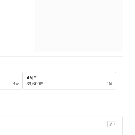
4세트
4몰
39,600
4몰
원