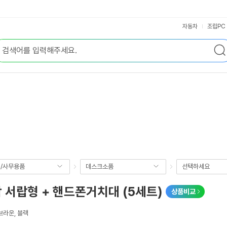
자동차
조립PC
/사무용품
데스크소품
선택하세요
 서랍형 + 핸드폰거치대 (5세트)
상품비교
브라운, 블랙