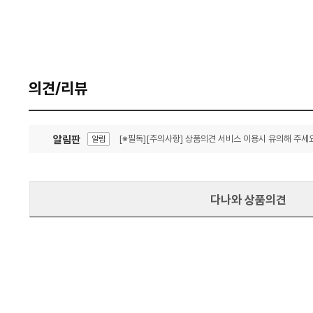
의견/리뷰
알림판
[※필독][주의사항] 상품의견 서비스 이용시 유의해 주세요
알림
잦은 오류, PC속도 잡자! PC안정화 위해 이건 꼭!
알림
다나와 상품의견