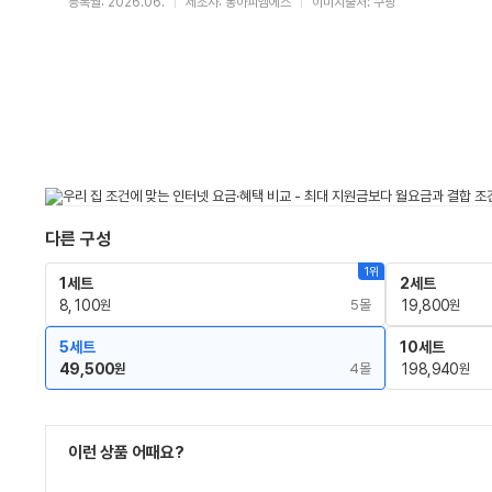
등록월: 2026.06.
제조사: 동아피엠에스
이미지출처: 쿠팡
다른 구성
1위
1세트
2세트
8,100
5몰
19,800
원
원
5세트
10세트
49,500
4몰
198,940
원
원
이런 상품 어때요?