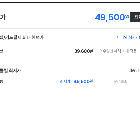
49,500
가
원
최
십/카드결제 최대 혜택가
다나와 최저가
39,600
와우할인 혜택 최대 적용
원
몰별 최저가
배송비
49,500
빠
최저가
원
무료배송
른
배
송