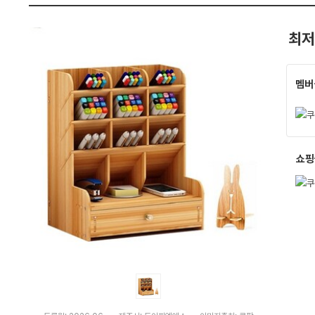
세
펙
트)
:
최저
다
나
와
가
격
멤버
비
교
쇼핑