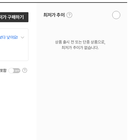
툴
최저가 추이
저가 구매하기
알
팁
림
보
받
기
기
보다 낮아요!
상품 출시 전 또는 단종 상품으로,
최저가 추이가 없습니다.
툴
 포함
팁
보
기