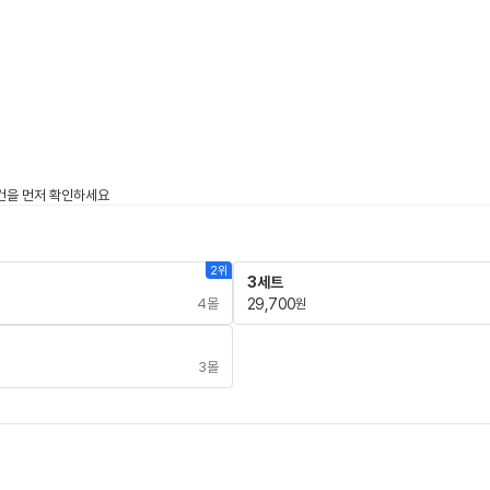
2위
3세트
4몰
29,700
원
3몰