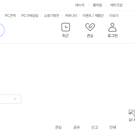
에누리
몰테일
메이크샵
서
PC견적
PC구매상담
쇼핑기획전
커뮤니티
이벤트
/
체험단
더보기
비
검
색
최근
관심
로그인
스
관심
공유
신고
인쇄