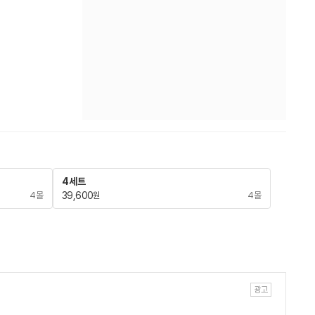
4세트
4몰
39,600
4몰
원