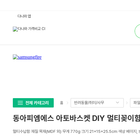
동
다나와 앱
아
피
통
엠
합
에
검
스
색
아
토
바
스
켓
D
I
Y
멀
티
꽂
이
함
서
랍
전체 카테고리
반려동물/취미/사무
파일
홈
형
+
핸
동아피엠에스 아토바스켓 DIY 멀티꽂이함
드
폰
거
상
치
멀티수납함
/
재질
:
목재(MDF 외)
/
무게
:
770g
/
크기
:
21x15x25.5cm
/
색상
:
베이지, 
세
대
(5
스