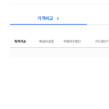
가격비교
4
가
격
비
교
최저가순
배송비포함
쿠팡와우할인
툴
카드할인
팁
보
기