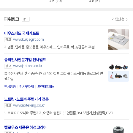
4.6
(20)
4.8
(5)
파워링크
가입신청
광고
마우스패드 국제기프트
www.kukjegift.com
광고
기념품, 답례품, 홍보용품, 마우스패드, 인쇄무료, 학교/관공서 후불
승화전사전문기업 전사월드
www.jnstore.co.kr
광고
특수전사인쇄 및 각종전사인쇄 유리컵 머그컵 플라스틱병등 홀로그램 변
색가능
전사용품
전사부자재
프린터프레스
노트킹-노트북 주변기기 전문
www.noteking.co.kr
광고
노트북 PC 모니터 주변기기,어댑터 충전기,보안필름,3M 보안기,켄싱턴락,DVD
펠로우즈 제품은 혜성코리아