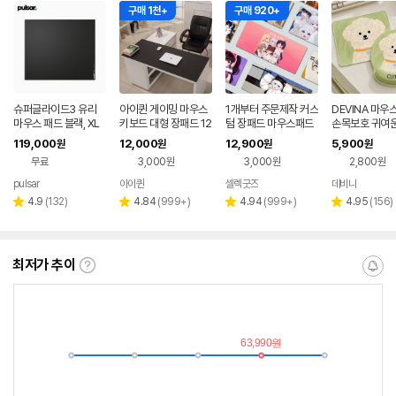
구매 1천+
구매 920+
슈퍼글라이드3 유리
아이퀸 게이밍 마우스
1개부터 주문제작 커스
DEVINA 마우
마우스 패드 블랙, XL
키보드 대형 장패드 12
텀 장패드 마우스패드
손목보호 귀여운
00/600/3mm 방수
터 쿠션 손목받
119,000
12,000
12,900
5,900
원
원
원
원
초대형 노트북 패드
크패드 Little L
무료
3,000원
3,000원
2,800원
pulsar
아이퀸
셀렉굿즈
데비나
네이버
페이
리
리
리
리
4.9
(
132
)
4.84
(
999+
)
4.94
(
999+
)
4.95
(
156
)
별
별
별
별
뷰
뷰
뷰
뷰
점
점
점
점
수
수
수
수
최저가 추이
최
알
저
림
가
받
추
는
이
중
란?