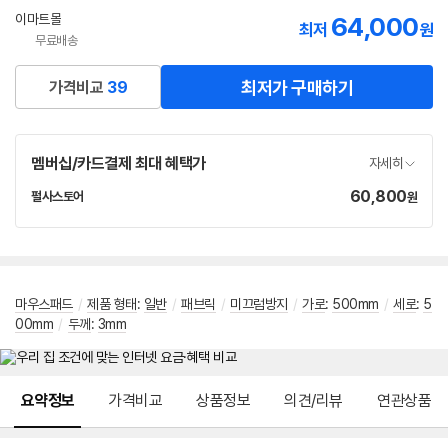
선
이마트몰
64,000
최저
원
택
무료배송
최저가 구매하기
가격비교
39
멤버십/카드결제 최대 혜택가
자세히
60,800
가
펄사스토어
원
네
격
이
버
페
이
마우스패드
/
제품 형태
:
일반
/
패브릭
/
미끄럼방지
/
가로
:
500mm
/
세로
:
5
00mm
/
두께
:
3mm
메뉴 네비게이션
요약정보
가격비교
상품정보
의견/리뷰
연관상품