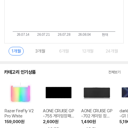
1개월
3개월
6개월
12개월
24개월
카테고리 인기상품
전체보기
Razer FireFly V2
AONE CRUISE GP
AONE CRUISE GP
dark
Pro White
-755 게이밍장패
-702 게이밍 장패
-G1
드
드
159,000
원
2,600
원
1,490
원
5,19