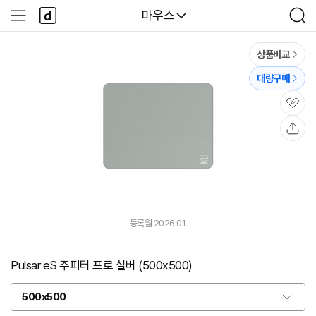
본문 바로가기
다
다나와
마우스
사
검
나
이
색
와
드
메
메
상품비교
인
뉴
대량구매
관
심
공
유
등록월 2026.01.
Pulsar eS 주피터 프로 실버 (500x500)
500x500
옵
션