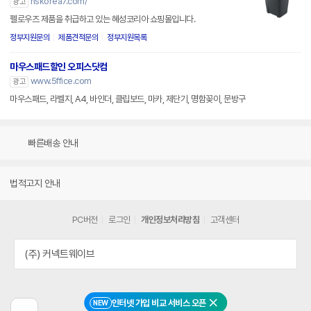
hskorea7.com/
광고
펠로우즈 제품을 취급하고 있는 혜성코리아 쇼핑몰입니다.
정부지원문의
제품견적문의
정부지원목록
마우스패드할인 오피스닷컴
www.5ffice.com
광고
마우스패드, 라벨지, A4, 바인더, 클립보드, 마카, 제단기, 명함꽂이, 문방구
빠른배송 안내
법적고지 안내
PC버전
로그인
개인정보처리방침
고객센터
(주) 커넥트웨이브
인터넷 가입 비교 서비스 오픈
NEW
닫기