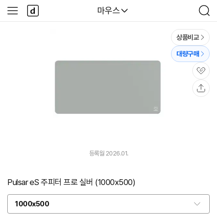
본문 바로가기
다
다나와
마우스
사
검
나
이
색
와
드
메
메
상품비교
인
뉴
대량구매
관
심
공
유
등록월 2026.01.
Pulsar eS 주피터 프로 실버 (1000x500)
1000x500
옵
션