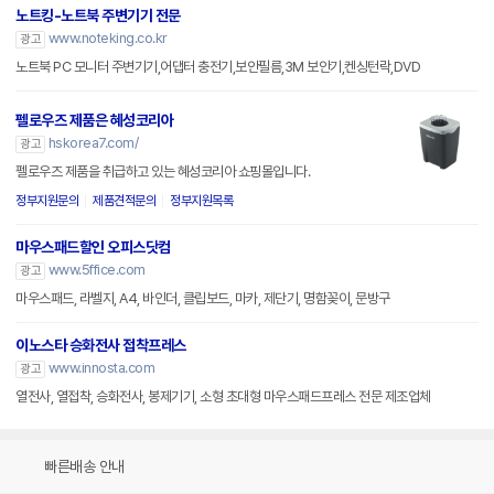
노트킹-노트북 주변기기 전문
www.noteking.co.kr
광고
노트북 PC 모니터 주변기기,어댑터 충전기,보안필름,3M 보안기,켄싱턴락,DVD
펠로우즈 제품은 혜성코리아
hskorea7.com/
광고
펠로우즈 제품을 취급하고 있는 혜성코리아 쇼핑몰입니다.
정부지원문의
제품견적문의
정부지원목록
마우스패드할인 오피스닷컴
www.5ffice.com
광고
마우스패드, 라벨지, A4, 바인더, 클립보드, 마카, 제단기, 명함꽂이, 문방구
이노스타 승화전사 접착프레스
www.innosta.com
광고
열전사, 열접착, 승화전사, 봉제기기, 소형 초대형 마우스패드프레스 전문 제조업체
빠른배송 안내