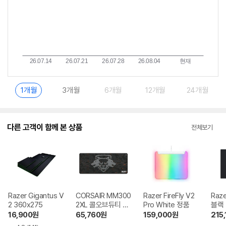
1개월
3개월
6개월
12개월
24개월
다른 고객이 함께 본 상품
전체보기
Razer Gigantus V
CORSAIR MM300
Razer FireFly V2
Raze
2 360x275
2XL 콜오브듀티 블
Pro White 정품
블랙
랙옵스6 에디션
16,900
원
65,760
원
159,000
원
215,