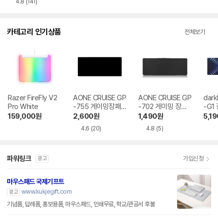
4.8
(141)
카테고리 인기상품
전체보기
Razer FireFly V2
AONE CRUISE GP
AONE CRUISE GP
dark
Pro White
-755 게이밍장패
-702 게이밍 장패
-G1
드
드
159,000
원
2,600
원
1,490
원
5,19
4.6
(20)
4.8
(5)
파워링크
가입신청
광고
마우스패드 국제기프트
www.kukjegift.com
광고
기념품, 답례품, 홍보용품, 마우스패드, 인쇄무료, 학교/관공서 후불