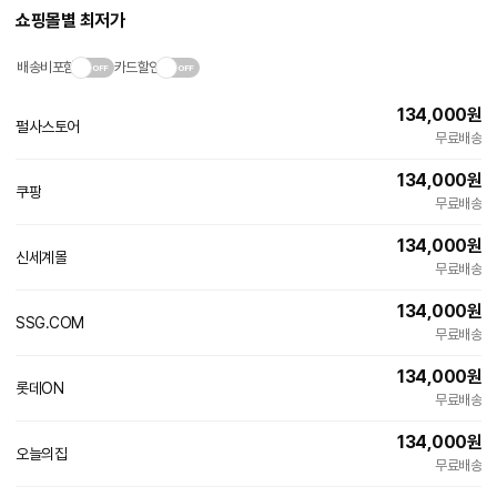
쇼핑몰별 최저가
배송비포함
카드할인
134,000
원
펄사스토어
네
무료배송
이
버
134,000
원
페
쿠팡
이
무료배송
134,000
원
신세계몰
빠른배송
무료배송
134,000
원
SSG.COM
빠른배송
무료배송
134,000
원
롯데ON
무료배송
134,000
원
오늘의집
빠른배송
무료배송