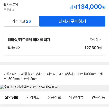
선
펄사스토어
134,000
네
최저
원
택
이
무료배송
버
페
최저가 구매하기
가격비교
26
이
멤버십/카드결제 최대 혜택가
자세히
127,300
가
펄사스토어
원
네
격
이
버
페
이
마우스패드
/
제품 형태
:
장패드
/
패브릭
/
미끄럼방지
/
가로
:
1000mm
/
세
로
:
500mm
/
두께
:
3mm
메뉴 네비게이션
요약정보
가격비교
상품정보
의견/리뷰
연관상품