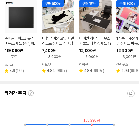
구매 500+
구매 1천+
구매 920+
슈퍼글라이드3 유리
대형 귀여운 고양이 일
아이퀸 게이밍 마우스
1개부터 주문제
마우스 패드 블랙, XL
러스트 장패드 게이밍
키보드 대형 장패드 12
텀 장패드 마우
패드 01번 키보드패드
00/600/3mm 방수
119,000
7,400
12,000
12,900
원
원
원
원
초대형 노트북 패드
무료
3,000원
3,000원
3,000원
pulsar
레드캣
아이퀸
셀렉굿즈
네이
페이
리
리
리
리
4.9
(
132
)
4.84
(
999+
)
4.84
(
999+
)
4.94
(
999
별
별
별
별
뷰
뷰
뷰
뷰
점
점
점
점
수
수
수
수
최저가 추이
최
알
저
림
가
받
추
는
이
중
란?