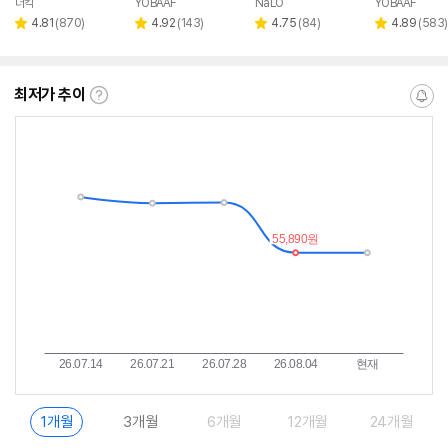
더킥
YOBAAF
NaLO
YOBAAF
네이버
네이버
네이버
네이
페이
페이
페이
페이
리
리
리
리
4.81
(
870
)
4.92
(
143
)
4.75
(
84
)
4.89
(
583
)
별
별
별
별
뷰
뷰
뷰
뷰
점
점
점
점
수
수
수
수
최저가 추이
최
알
저
림
가
받
추
는
이
중
란?
1개월
3개월
6개월
12개월
24개월