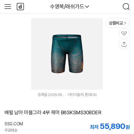
본문 바로가기
다
다나와
수영복/래쉬가드
사
검
나
이
색
와
드
메
메
상품비교
인
뉴
관
심
공
유
등록월 2026.06.
이미지출처: 롯데ON
배럴 남아 마블그라 4부 재머 B6SKSMS308DER
SSG.COM
55,890
최저
원
무료배송