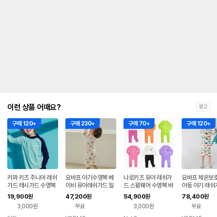
이런 상품 어때요?
광고
구매 120+
구매 230+
구매 70+
구매 120+
카파 키즈 주니어 래쉬
요바프 아기수영복 베
나로키즈 유아 래쉬가
요바프 체온보호
가드 래시가드 수영복
이비 유아래쉬가드 일
드 스윔웨어 수영복 바
아동 아기 래쉬
루즈핏
체형 / 딸기
캉스룩 UV차단
영복 키즈수트 /
19,900
47,200
54,900
78,400
원
원
원
원
노
3,000원
무료
3,000원
무료