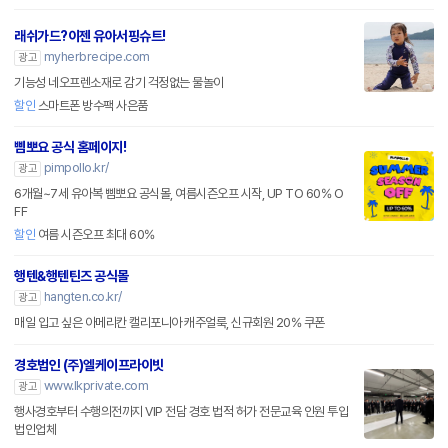
래쉬가드?이젠 유아서핑슈트!
myherbrecipe.com
광고
기능성 네오프렌소재로 감기 걱정없는 물놀이
할인
스마트폰 방수팩 사은품
삠뽀요 공식 홈페이지!
pimpollo.kr/
광고
6개월~7세 유아복 삠뽀요 공식몰, 여름시즌오프 시작, UP TO 60% O
FF
할인
여름 시즌오프 최대 60%
행텐&행텐틴즈 공식몰
hangten.co.kr/
광고
매일 입고 싶은 아메리칸 캘리포니아 캐주얼룩, 신규회원 20% 쿠폰
경호법인 (주)엘케이프라이빗
www.lkprivate.com
광고
행사경호부터 수행의전까지 VIP 전담 경호 법적 허가 전문교육 인원 투입
법인업체