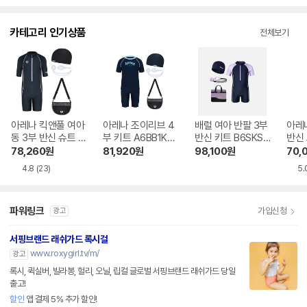
카테고리 인기상품
전체보기
아레나 킥앤풀 여아
아레나 조이리브 4
배럴 여아 반팔 3부
아레
동 3부 반신 슈트 키
부 키트 A6BB1KB
반신 키트 B6SKSK
반신 
트 A5SG1KG03BL
02NVY
T301DNV
1GL
78,260
원
81,920
원
98,100
원
70,
K
4.8
(23)
5.
파워링크
가입신청
광고
서핑브랜드 래쉬가드 록시걸
www.roxygirl.tv/m/
광고
록시, 퀵실버, 빌라봉, 헐리, 오닐, 립컬 글로벌 서핑브랜드 래쉬가드 당일
출고!
할인
앱 결제 5% 추가 할인!