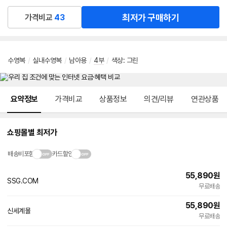
최저가 구매하기
가격비교
43
수영복
/
실내수영복
/
남아용
/
4부
/
색상
:
그린
메뉴 네비게이션
요약정보
가격비교
상품정보
의견/리뷰
연관상품
쇼핑몰별 최저가
배송비포함
카드할인
55,890
원
SSG.COM
무료배송
55,890
원
신세계몰
무료배송