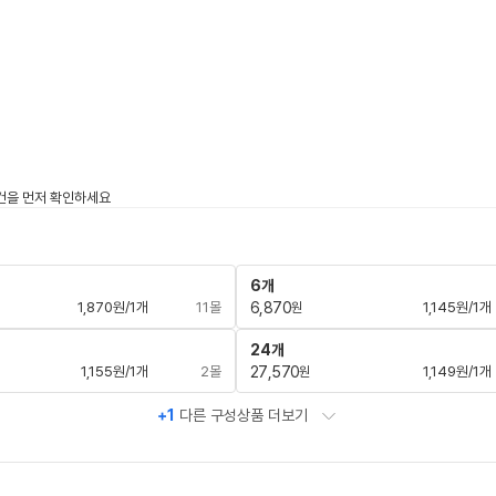
6개
1,870원/1개
11몰
6,870
1,145원/1개
원
24개
1,155원/1개
2몰
27,570
1,149원/1개
원
+1
다른 구성상품 더보기