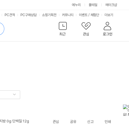
에누리
몰테일
메이크샵
서
PC견적
PC구매상담
쇼핑기획전
커뮤니티
이벤트
/
체험단
더보기
비
검
색
최근
관심
로그인
스
지방
:
0g
/
단백질
:
12g
관심
공유
신고
인쇄