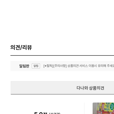
의견/리뷰
알림판
[※필독][주의사항] 상품의견 서비스 이용시 유의해 주세요
알림
잦은 오류, PC속도 잡자! PC안정화 위해 이건 꼭!
알림
다나와 상품의견