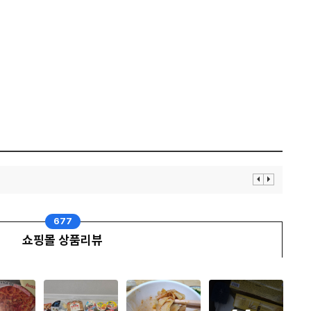
이
다
전
음
보
보
기
기
677
쇼핑몰 상품리뷰