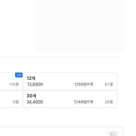
2위
12개
116몰
13,860
1,155원/1개
67몰
원
30개
9몰
34,460
1,149원/1개
29몰
원