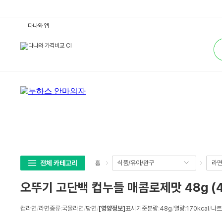
오
다나와 앱
뚜
기
통
고
합
단
검
백
색
컵
누
들
매
콤
로
제
맛
4
8
g
(4
8
개)
:
전체 카테고리
식품/유아/완구
라면
홈
다
나
와
오뚜기 고단백 컵누들 매콤로제맛 48g (
가
격
비
상
교
컵라면
/
라면종류
:
국물라면
/
당면
/
[영양정보]
표시기준분량
:
48g
/
열량
:
170kcal
/
나트
세
스