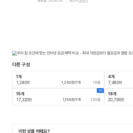
등록월: 2026.06.
제조사:
오뚜기
다른 구성
1개
4개
1,240
1,240원/1개
19몰
7,480
원
원
1위
15개
18개
17,320
1,155원/1개
130몰
20,790
원
원
이런 상품 어때요?