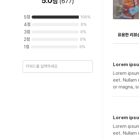
5.0
점
(
677
)
5
점
100
%
4
점
0
%
3
점
0
%
유용한 리뷰
2
점
0
%
1
점
0
%
Lorem ipsu
Lorem ipsum 
eet. Nullam 
or magna, si
Lorem ipsu
Lorem ipsum 
eet. Nullam 