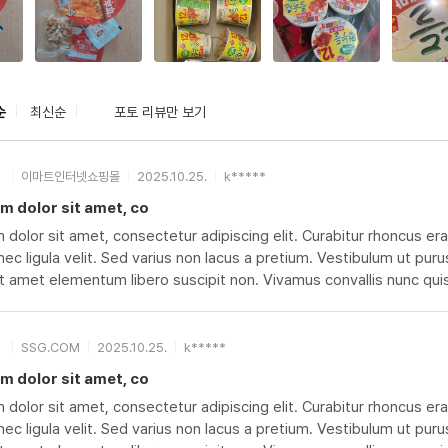
순
최신순
포토 리뷰만 보기
이마트인터넷쇼핑몰
2025.10.25.
k*****
m dolor sit amet, co
dolor sit amet, consectetur adipiscing elit. Curabitur rhoncus era
nec ligula velit. Sed varius non lacus a pretium. Vestibulum ut puru
t amet elementum libero suscipit non. Vivamus convallis nunc quis
SSG.COM
2025.10.25.
k*****
m dolor sit amet, co
dolor sit amet, consectetur adipiscing elit. Curabitur rhoncus era
nec ligula velit. Sed varius non lacus a pretium. Vestibulum ut puru