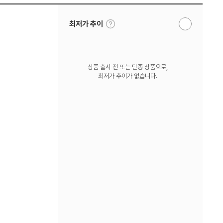
툴
최저가 추이
알
팁
림
보
받
기
기
상품 출시 전 또는 단종 상품으로,
최저가 추이가 없습니다.