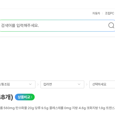
자동차
조립PC
/통조림
컵라면
선택하세요
48개)
상품비교
륨
:
560mg
/
탄수화물
:
20g
/
당류
:
9.5g
/
콜레스테롤
:
0mg
/
지방
:
4.6g
/
포화지방
:
1.9g
/
트랜스