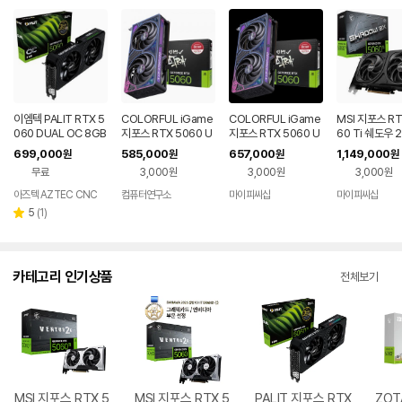
이엠텍 PALIT RTX 5
COLORFUL iGame
COLORFUL iGame
MSI 지포스 RT
060 DUAL OC 8GB
지포스 RTX 5060 U
지포스 RTX 5060 U
60 Ti 쉐도우 
GDDR7 그래픽카드
LTRA DUO OC D7
LTRA DUO OC D7
플러스 D7 16
699,000
585,000
657,000
1,149,000
원
원
원
원
게이밍 VGA
8GB 도우정보
8GB 도우정보
무료
3,000원
3,000원
3,000원
아즈텍 AZTEC CNC
컴퓨터연구소
마이피씨샵
마이피씨샵
네이버
페이
리
5
(
1
)
별
뷰
점
수
카테고리 인기상품
전체보기
MSI 지포스 RTX 5
MSI 지포스 RTX 5
PALIT 지포스 RTX
ZOT