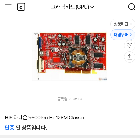
본문 바로가기
다
다나와
그래픽카드(GPU)
사
검
나
이
색
와
드
메
메
상품비교
인
뉴
대량구매
관
심
공
유
등록월 2005.10.
HIS 라데온 9600Pro Ex 128M Classic
단종
된 상품입니다.