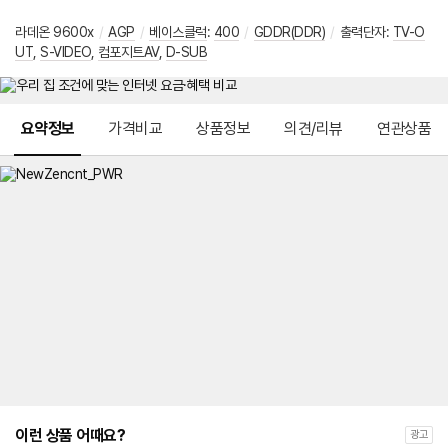
라데온 9600x
/
AGP
/
베이스클럭
:
400
/
GDDR(DDR)
/
출력단자
:
TV-O
UT
,
S-VIDEO
,
컴포지트AV
,
D-SUB
메뉴 네비게이션
요약정보
가격비교
상품정보
의견/리뷰
연관상품
이런 상품 어때요?
광고