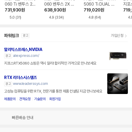
060 Ti 벤투스 2X
060 벤투스 2X OC
5060 Ti DUAL D
지포스
OC 플러스 D7 8G
D7 8GB
7 8GB 이엠텍
Ti T
731,930
원
638,930
원
719,020
원
719
B
D7 
5.0
(31)
4.9
(334)
4.8
(64)
4.
파워링크
가입신청
광고
알리익스프레스,NVIDIA
aliexpress.com/
광고
지포스RTX5060 쇼핑은 역시 알리! 합리적인 가격으로 만나보세요
RTX 리더스시스템즈
www.leaderssys.com
광고
고성능 컴퓨팅을 위한 RTX, 전문가를 통한 제품 컨설팅 지금 만나보세요
제품문의
견적요청
기술문의
회원가입
빠른배송 안내