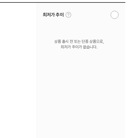
툴
최저가 추이
알
팁
림
보
받
기
기
상품 출시 전 또는 단종 상품으로,
최저가 추이가 없습니다.