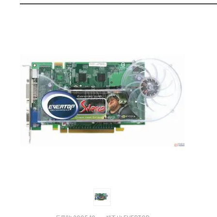
i
펙
l
e
n
c
e
:
다
나
와
가
격
비
교