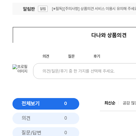
알림판
[※필독][주의사항] 상품의견 서비스 이용시 유의해 주세요
알림
잦은 오류, PC속도 잡자! PC안정화 위해 이건 꼭!
알림
다나와 상품의견
의견
질문
후기
전체보기
최신순
공감 많
0
의견
0
질문/답변
0