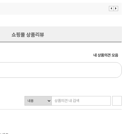
이
다
전
음
보
보
기
기
쇼핑몰 상품리뷰
내 상품의견 모음