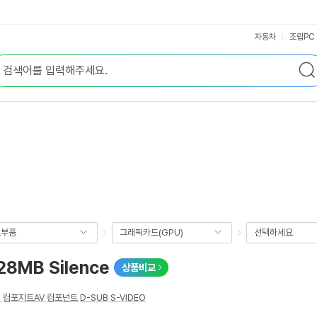
자동차
조립PC
요부품
그래픽카드(GPU)
선택하세요
28MB Silence
상품비교
T
,
컴포지트AV
,
컴포넌트
,
D-SUB
,
S-VIDEO