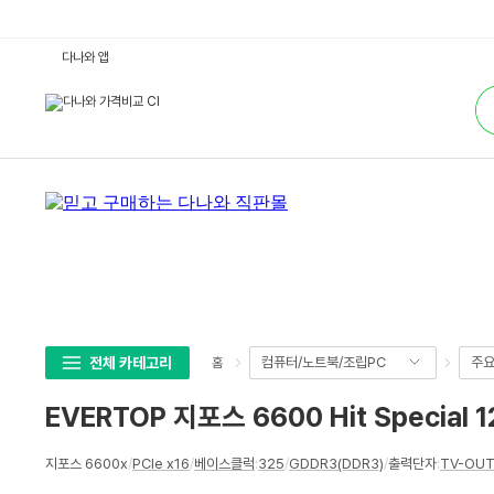
E
다나와 앱
V
E
통
R
합
T
검
O
색
P
지
포
스
6
6
0
0
H
i
t
S
p
e
c
전체 카테고리
컴퓨터/노트북/조립PC
주
홈
i
a
l
EVERTOP 지포스 6600 Hit Special 1
1
2
8
상
M
지포스 6600x
/
PCIe x16
/
베이스클럭
:
325
/
GDDR3(DDR3)
/
출력단자
:
TV-OU
세
B
S
스