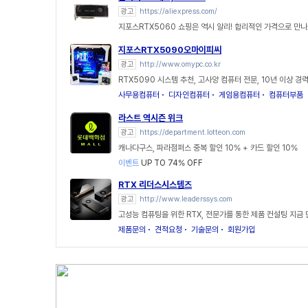
광고
https://aliexpress.com/
지포스RTX5060 쇼핑은 역시 알리! 합리적인 가격으로 만
지포스RTX5090오마이피씨
광고
http://www.omypc.co.kr
RTX5090 시스템 추천, 고사양 컴퓨터 전문, 10년 이상 경
사무용컴퓨터
디자인컴퓨터
게임용컴퓨터
컴퓨터부품
라스트 역시즌 위크
광고
https://department.lotteon.com
캐나다구스, 파라점퍼스 중복 할인 10% + 카드 할인 10%
이벤트
UP TO 74% OFF
RTX 리더스시스템즈
광고
http://www.leaderssys.com
고성능 컴퓨팅을 위한 RTX, 전문가를 통한 제품 컨설팅 지금
제품문의
견적요청
기술문의
회원가입