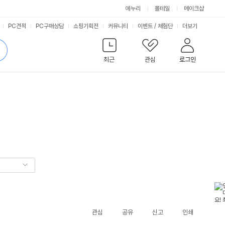
에누리
몰테일
메이크샵
서
PC견적
PC구매상담
쇼핑기획전
커뮤니티
이벤트
/
체험단
더보기
비
검
색
최근
관심
로그인
스
관심
공유
신고
인쇄