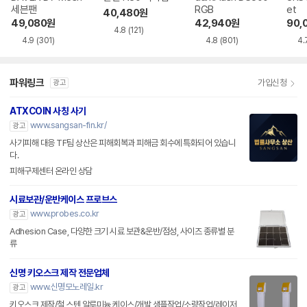
세븐팬
RGB
et
40,480
원
49,080
원
42,940
원
90,
4.8
(121)
4.9
(301)
4.8
(801)
4.
파워링크
가입신청
광고
ATXCOIN 사칭 사기
www.sangsan-fin.kr/
광고
사기피해 대응 TF팀 상산은 피해회복과 피해금 회수에 특화되어 있습니
다.
피해구제센터 온라인 상담
시료보관/운반케이스 프로브스
www.probes.co.kr
광고
Adhesion Case, 다양한 크기 시료 보관&운반/점성, 사이즈 종류별 분
류
신명 키오스크 제작 전문업체
www.신명모노레일.kr
광고
키오스크 제작/철,스텐,알루미늄 케이스/개발 샘플작업/소량작업/레이저