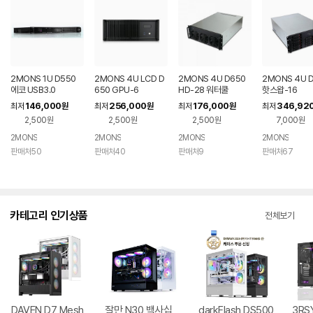
2MONS 1U D550
2MONS 4U LCD D
2MONS 4U D650
2MONS 4U 
에코 USB3.0
650 GPU-6
HD-28 워터쿨
핫스왑-16
146,000
256,000
176,000
346,92
최저
원
최저
원
최저
원
최저
2,500원
2,500원
2,500원
7,000원
2MONS
2MONS
2MONS
2MONS
판매처50
판매처40
판매처9
판매처67
카테고리 인기상품
전체보기
DAVEN D7 Mesh
잘만 N30 백사십
darkFlash DS500
3RSY