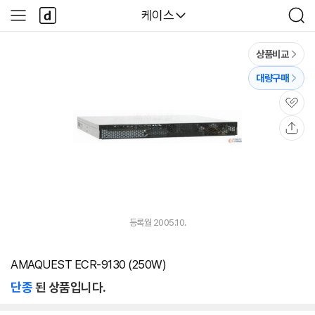
본문 바로가기
다
다나와
케이스
사
검
나
이
색
와
드
메
메
상품비교
인
뉴
대량구매
관
심
공
유
등록월 2005.10.
AMAQUEST ECR-9130 (250W)
단종
된 상품입니다.