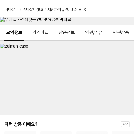
랙마운트
/
랙마운트(1U)
/
지원파워규격
:
표준-ATX
메뉴 네비게이션
요약정보
가격비교
상품정보
의견/리뷰
연관상품
이런 상품 어때요?
광고