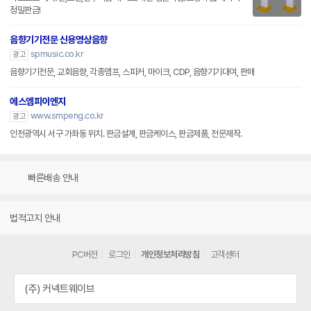
정밀판금!
음향기기전문 신용영상음향
spmusic.co.kr
광고
음향기기전문, 교회음향, 각종앰프, 스피커, 마이크, CDP, 음향기기대여, 판매
에스엠피이엔지
www.smpeng.co.kr
광고
인천광역시 서구 가좌동 위치. 판금설계, 판금케이스, 판금제품, 전문제작.
빠른배송 안내
법적고지 안내
PC버전
로그인
개인정보처리방침
고객센터
(주) 커넥트웨이브