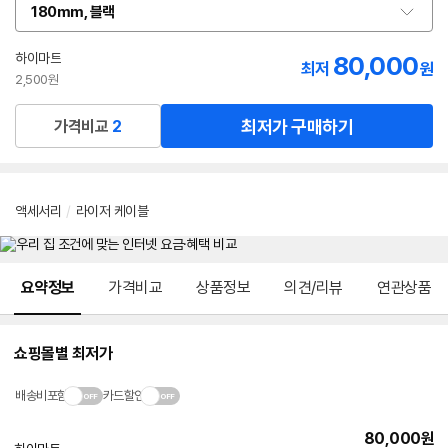
180mm, 블랙
옵
션
선
하이마트
80,000
최저
원
택
2,500원
최저가 구매하기
가격비교
2
액세서리
/
라이저 케이블
메뉴 네비게이션
요약정보
가격비교
상품정보
의견/리뷰
연관상품
쇼핑몰별 최저가
배송비포함
카드할인
80,000
원