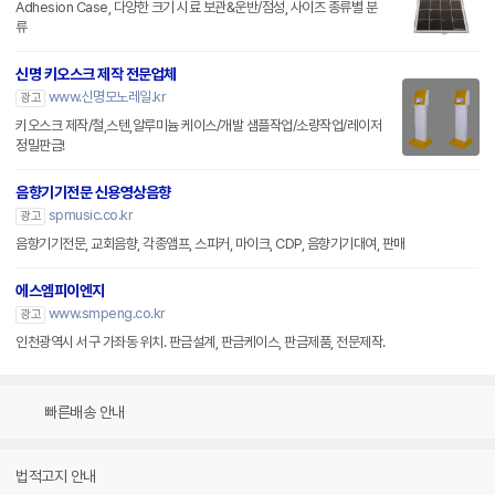
Adhesion Case, 다양한 크기 시료 보관&운반/점성, 사이즈 종류별 분
류
신명 키오스크 제작 전문업체
www.신명모노레일.kr
광고
키오스크 제작/철,스텐,알루미늄 케이스/개발 샘플작업/소량작업/레이저
정밀판금!
음향기기전문 신용영상음향
spmusic.co.kr
광고
음향기기전문, 교회음향, 각종앰프, 스피커, 마이크, CDP, 음향기기대여, 판매
에스엠피이엔지
www.smpeng.co.kr
광고
인천광역시 서구 가좌동 위치. 판금설계, 판금케이스, 판금제품, 전문제작.
빠른배송 안내
법적고지 안내