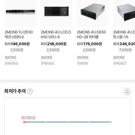
2MONS 1U D550
2MONS 4U LCD D
2MONS 4U D650
2MONS 4U 
에코 USB3.0
650 GPU-6
HD-28 워터쿨
핫스왑-16
146,000
256,000
176,000
346,92
최저
원
최저
원
최저
원
최저
2,500원
2,500원
2,500원
7,000원
2MONS
2MONS
2MONS
2MONS
판매처50
판매처40
판매처9
판매처67
최저가 추이
최
알
저
림
가
받
추
는
이
중
란?