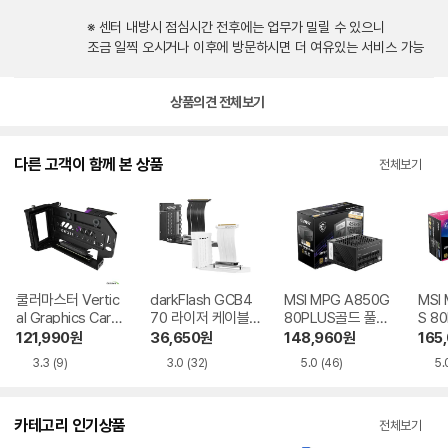
※ 센터 내방시 점심시간 전후에는 업무가 밀릴 수 있으니
조금 일찍 오시거나 이후에 방문하시면 더 여유있는 서비스 가능
상품의견 전체보기
다른 고객이 함께 본 상품
전체보기
쿨러마스터 Vertic
darkFlash GCB4
MSI MPG A850G
MSI
al Graphics Card
70 라이저 케이블
80PLUS골드 풀모
S 8
Holder Kit V3 블
지지대 KIT 블랙
듈러 ATX3.1
모듈러
121,990
원
36,650
원
148,960
원
165
랙
3.3
(9)
3.0
(32)
5.0
(46)
5.
카테고리 인기상품
전체보기