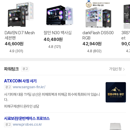
DAVEN D7 Mesh
잘만 N30 백사십
darkFlash DS500
3RSY
세븐팬
RGB
et
40,480
원
46,600
원
42,940
원
90,
4.8
(121)
4.9
(301)
4.8
(802)
4.
파워링크
가입신청
광고
ATXCOIN 사칭 사기
www.sangsan-fin.kr/
광고
사기피해 대응 TF팀 상산은 피해회복과 피해금 회수에 특화되어 있습니
다.
피해구제센터 온라인 상담
시료보관/운반케이스 프로브스
www.probes.co.kr
광고