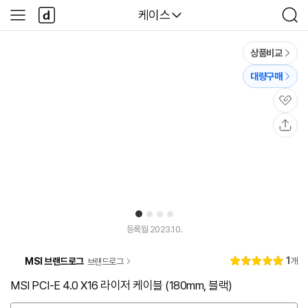
본문 바로가기
다
다나와
케이스
사
검
나
이
색
와
드
메
메
상품비교
인
뉴
대량구매
관
심
공
유
1
2
3
4
등록월 2023.10.
리
1
MSI 브랜드로그
개
브랜드로그
별
5.
뷰
점
0
MSI PCI-E 4.0 X16 라이저 케이블 (180mm, 블랙)