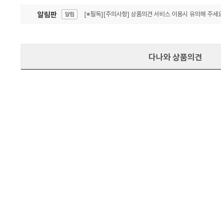
알림판
[※필독][주의사항] 상품의견 서비스 이용시 유의해 주세요
알림
잦은 오류, PC속도 잡자! PC안정화 위해 이건 꼭!
알림
다나와 상품의견