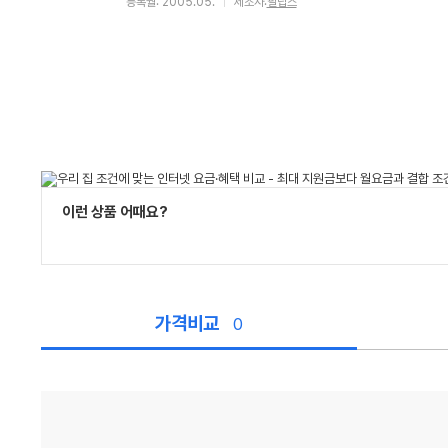
등록월: 2005.05.
제조사:
필립스
이런 상품 어때요?
가격비교
0
가
격
비
교