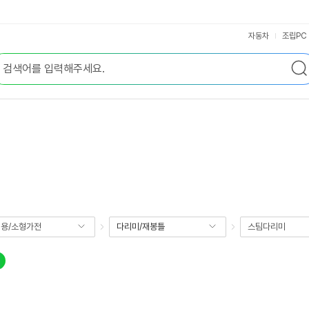
자동차
조립PC
용/소형가전
다리미/재봉틀
스팀다리미