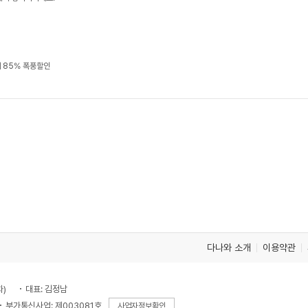
 85% 폭풍할인
다나와 소개
이용약관
차)
대표: 김정남
부가통신사업: 제003081호
사업자정보확인