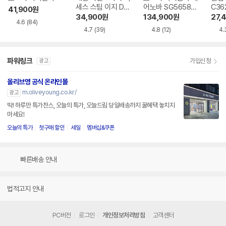
세스 스팀 이지 DT
어노바 SG5658P
C36
41,900
원
7113K0
X
34,900
원
134,900
원
27,
4.6
(84)
4.7
(39)
4.8
(12)
4.
파워링크
가입신청
광고
올리브영 공식 온라인몰
m.oliveyoung.co.kr/
광고
딱! 하루만 특가찬스, 오늘의 특가, 오늘드림 당일배송까지 꿀혜택 놓치지
마세요!
오늘의 특가
첫구매 할인
세일
멤버십&쿠폰
빠른배송 안내
법적고지 안내
PC버전
로그인
개인정보처리방침
고객센터