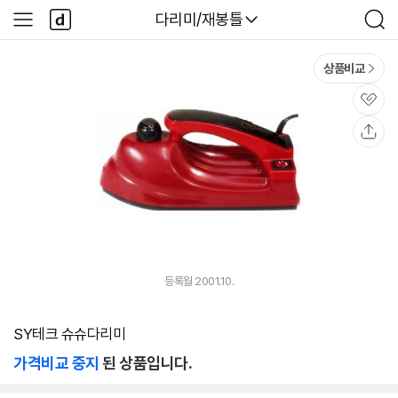
본문 바로가기
다
다나와
다리미/재봉틀
사
검
나
이
색
와
드
메
메
상품비교
인
뉴
관
심
공
유
등록월 2001.10.
SY테크 슈슈다리미
가격비교 중지
된 상품입니다.