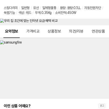
스팀다리미
/
일반형
/
유선
/
일체형물통
/
용량
:
용량:0.1LL
/
자동전원차단
/
쑥찜기능
/
색상
:
레드
/
무게:0.35Kg
/
소비전력:450W
메뉴 네비게이션
요약정보
가격비교
상품정보
의견/리뷰
연관상품
이런 상품 어때요?
광고