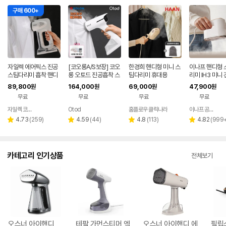
구매 600+
자일렉 에어픽스 진공
[코오롱A/S보장] 코오
한경희 핸디형 미니 스
이나프 핸디형 
스팀다리미 흡착 핸디
롱 오토드 진공흡착 스
팀다리미 휴대용
리미 IH3 미니 
형 다리미 휴대용 ZL-
팀다리미 핸디형
리미 휴대용 여
89,800
164,000
69,000
47,900
원
원
원
원
2611
무료
무료
무료
무료
자일렉 코리아
Otod
홈플로우 클릭나라
이나프 공식 스토어
네이버
페이
리
리
리
리
4.73
(
259
)
4.59
(
44
)
4.8
(
113
)
4.82
(
999
별
별
별
별
뷰
뷰
뷰
뷰
점
점
점
점
수
수
수
수
카테고리 인기상품
전체보기
오스너 아이핸디
테팔 가먼스티머 엑
오스너 아이핸디 에
필립