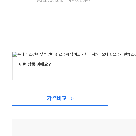
등록월: 2001.05.
제조사: 리베스트
이런 상품 어때요?
가격비교
0
가
격
비
교