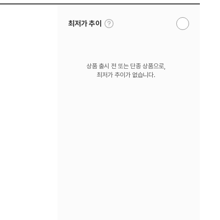
툴
최저가 추이
알
팁
림
보
받
기
기
상품 출시 전 또는 단종 상품으로,
최저가 추이가 없습니다.