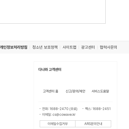
개인정보처리방침
청소년 보호정책
사이트맵
광고센터
협력사문의
다나와 고객센터
고객센터 홈
신고/문의/제안
서비스도움말
전화: 1688-2470 (유료)
팩스: 1688-2451
이메일: cs@cowave.kr
이메일수집거부
ARS문의안내