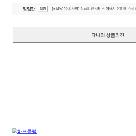
알림판
[※필독][주의사항] 상품의견 서비스 이용시 유의해 주세요
알림
잦은 오류, PC속도 잡자! PC안정화 위해 이건 꼭!
알림
다나와 상품의견