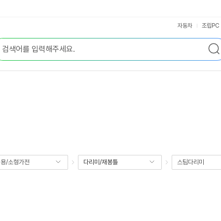
자동차
조립PC
용/소형가전
다리미/재봉틀
스팀다리미