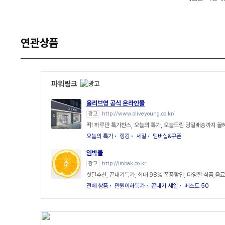
연관상품
파워링크
올리브영 공식 온라인몰
광고
http://www.oliveyoung.co.kr/
딱! 하루만 특가찬스, 오늘의 특가, 오늘드림 당일배송까지 꿀
오늘의 특가
랭킹
세일
멤버십&쿠폰
임박몰
광고
http://imbak.co.kr
핫딜추천, 끝내기특가, 최대 98% 폭풍할인, 다양한 식품,음료
전체 상품
만원이하특가
끝내기 세일
베스트 50