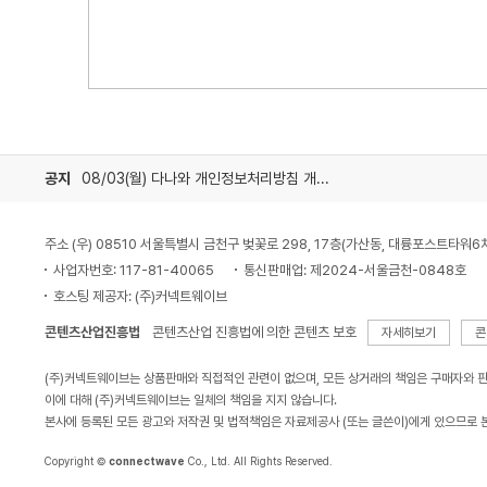
공지
08/03(월) 다나와 개인정보처리방침 개정 안내
주소 (우) 08510 서울특별시 금천구 벚꽃로 298, 17층(가산동, 대륭포스트타워6
사업자번호: 117-81-40065
통신판매업: 제2024-서울금천-0848호
호스팅 제공자: (주)커넥트웨이브
콘텐츠산업진흥법
콘텐츠산업 진흥법에 의한 콘텐츠 보호
자세히보기
콘
(주)커넥트웨이브는 상품판매와 직접적인 관련이 없으며, 모든 상거래의 책임은 구매자와 
이에 대해 (주)커넥트웨이브는 일체의 책임을 지지 않습니다.
본사에 등록된 모든 광고와 저작권 및 법적책임은 자료제공사 (또는 글쓴이)에게 있으므로 
Copyright ©
connectwave
Co., Ltd. All Rights Reserved.