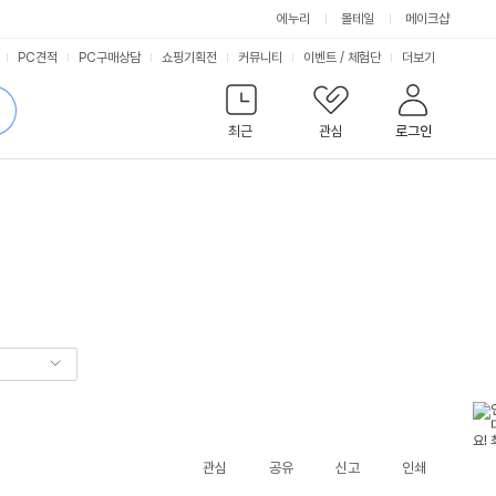
에누리
몰테일
메이크샵
서
PC견적
PC구매상담
쇼핑기획전
커뮤니티
이벤트
/
체험단
더보기
비
검
색
최근
관심
로그인
스
관심
공유
신고
인쇄