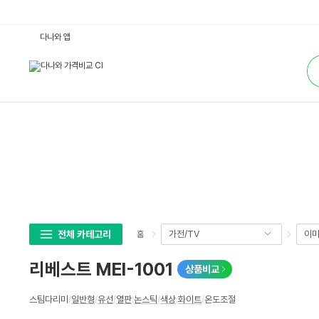
리
다나와 앱
베
스
통
트
합
M
검
E
색
I
-
1
0
0
1
:
다
나
와
가
격
비
교
전체 카테고리
가전/TV
이미
홈
리베스트 MEI-1001
상품비교
상
스팀다리미
/
일반형
/
유선
/
열판
:
논스틱
/
색상
:
화이트
/
온도조절
세
스