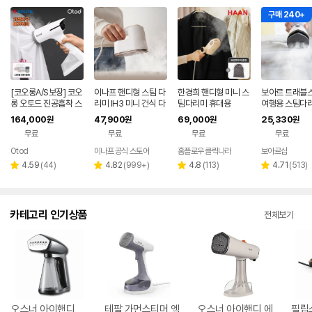
구매 240+
[코오롱A/S보장] 코오
이나프 핸디형 스팀 다
한경희 핸디형 미니 스
보아르 트래블
롱 오토드 진공흡착 스
리미 IH3 미니 건식 다
팀다리미 휴대용
여행용 스팀다리
팀다리미 핸디형
리미 휴대용 여행용
대용 미니 전기
164,000
47,900
69,000
25,330
원
원
원
원
핸디 핸디형 빠
무료
무료
무료
무료
Otod
이나프 공식 스토어
홈플로우 클릭나라
보아르샵
네이
페이
리
리
리
리
4.59
(
44
)
4.82
(
999+
)
4.8
(
113
)
4.71
(
513
)
별
별
별
별
뷰
뷰
뷰
뷰
점
점
점
점
수
수
수
수
카테고리 인기상품
전체보기
오스너 아이핸디
테팔 가먼스티머 엑
오스너 아이핸디 에
필립