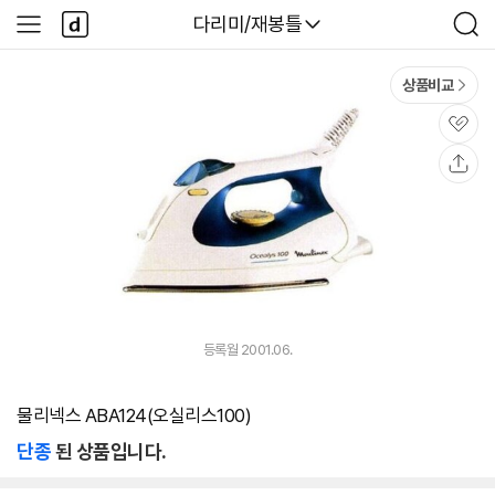
본문 바로가기
다
다나와
다리미/재봉틀
사
검
나
이
색
와
드
메
메
상품비교
인
뉴
관
심
공
유
등록월 2001.06.
물리넥스 ABA124(오실리스100)
단종
된 상품입니다.