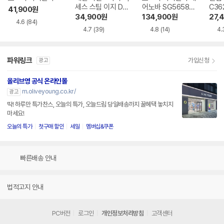
세스 스팀 이지 DT
어노바 SG5658P
C36
41,900
원
7113K0
X
34,900
원
134,900
원
27,
4.6
(84)
4.7
(39)
4.8
(14)
4.
파워링크
가입신청
광고
올리브영 공식 온라인몰
m.oliveyoung.co.kr/
광고
딱! 하루만 특가찬스, 오늘의 특가, 오늘드림 당일배송까지 꿀혜택 놓치지
마세요!
오늘의 특가
첫구매 할인
세일
멤버십&쿠폰
빠른배송 안내
법적고지 안내
PC버전
로그인
개인정보처리방침
고객센터