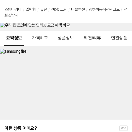
스팀다리미
/
일반형
/
유선
/
색상
:
그린
/
더블액션
/
상하이동식전원코드
/
석
회질방지
메뉴 네비게이션
요약정보
가격비교
상품정보
의견/리뷰
연관상품
이런 상품 어때요?
광고