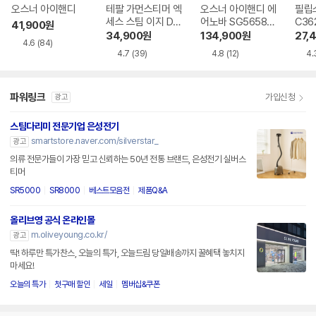
오스너 아이핸디
테팔 가먼스티머 엑
오스너 아이핸디 에
필립
세스 스팀 이지 DT
어노바 SG5658P
C36
41,900
원
7113K0
X
34,900
원
134,900
원
27,
4.6
(84)
4.7
(39)
4.8
(12)
4.
파워링크
가입신청
광고
스팀다리미 전문기업 은성전기
smartstore.naver.com/silverstar_
광고
의류 전문가들이 가장 믿고 신뢰하는 50년 전통 브랜드, 은성전기 실버스
티머
SR5000
SR8000
베스트모음전
제품Q&A
올리브영 공식 온라인몰
m.oliveyoung.co.kr/
광고
딱! 하루만 특가찬스, 오늘의 특가, 오늘드림 당일배송까지 꿀혜택 놓치지
마세요!
오늘의 특가
첫구매 할인
세일
멤버십&쿠폰