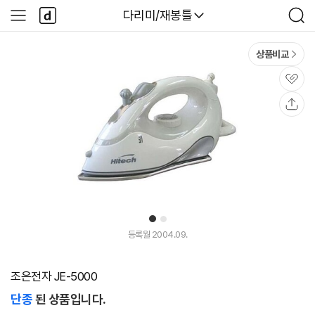
본문 바로가기
다
다나와
다리미/재봉틀
사
검
나
이
색
와
드
메
메
상품비교
인
뉴
관
심
공
유
1
2
등록월 2004.09.
조은전자 JE-5000
단종
된 상품입니다.