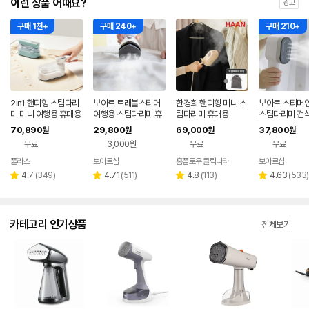
이런 상품 어때요?
광고
구매 1천+
구매 240+
구매 210+
2in1 핸디형 스팀다리
보아르 트래블스티머
한경희 핸디형 미니 스
보아르 스티머
미 미니 여행용 휴대용
여행용 스팀다리미 휴
팀다리미 휴대용
스팀다리미 건
업소용 가정용
대용 미니 전기 초소형
미니 핸디형 소
70,890
29,800
69,000
37,800
원
원
원
원
핸디 핸디형 빠른예열
용 휴대용 핸드
무료
3,000원
무료
무료
풀라스
보아르샵
홈플로우 클릭나라
보아르샵
네이버
네이
페이
페이
리
리
리
리
4.7
(
349
)
4.71
(
511
)
4.8
(
113
)
4.63
(
533
)
별
별
별
별
뷰
뷰
뷰
뷰
점
점
점
점
수
수
수
수
카테고리 인기상품
전체보기