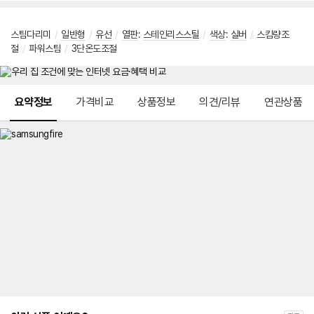
스팀다리미
/
일반형
/
유선
/
열판
:
스테인리스스틸
/
색상
:
실버
/
스킴량조
절
/
파워스팀
/
3단온도조절
메뉴 네비게이션
요약정보
가격비교
상품정보
의견/리뷰
연관상품