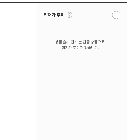
툴
최저가 추이
알
팁
림
보
받
기
기
상품 출시 전 또는 단종 상품으로,
최저가 추이가 없습니다.