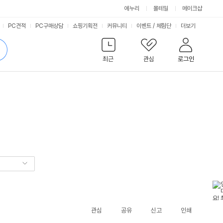
에누리
몰테일
메이크샵
서
PC견적
PC구매상담
쇼핑기획전
커뮤니티
이벤트
/
체험단
더보기
비
검
색
최근
관심
로그인
스
관심
공유
신고
인쇄