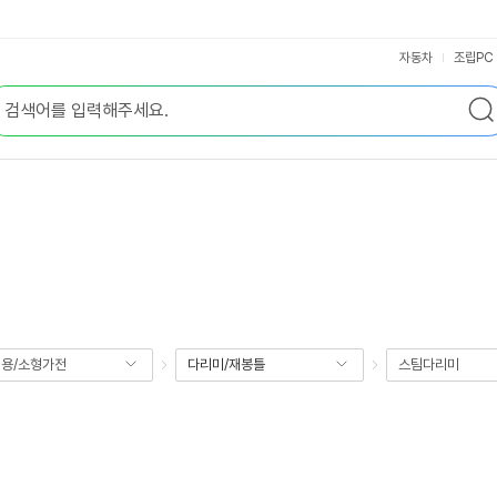
자동차
조립PC
용/소형가전
다리미/재봉틀
스팀다리미