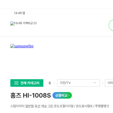
홈
다나와 앱
즈
H
통
I
합
-
검
1
색
0
0
8
S
:
다
나
와
가
격
비
교
전체 카테고리
가전/TV
이미
홈
홈즈 HI-1008S
상품비교
상
스팀다리미
/
일반형
/
유선
/
색상
:
그린
/
온도조절다이얼 / 온도표시램프 / 투명물탱크
세
스