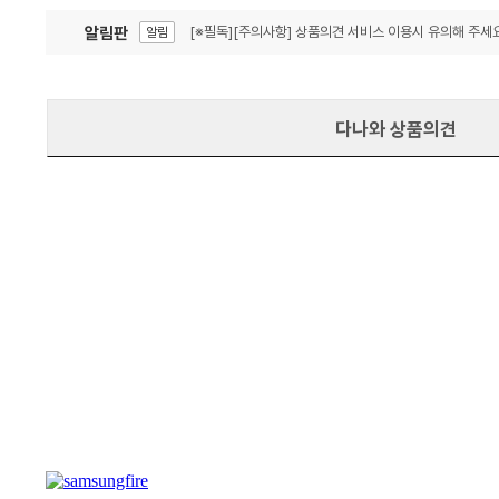
알림판
[※필독][주의사항] 상품의견 서비스 이용시 유의해 주세요
알림
잦은 오류, PC속도 잡자! PC안정화 위해 이건 꼭!
알림
다나와 상품의견