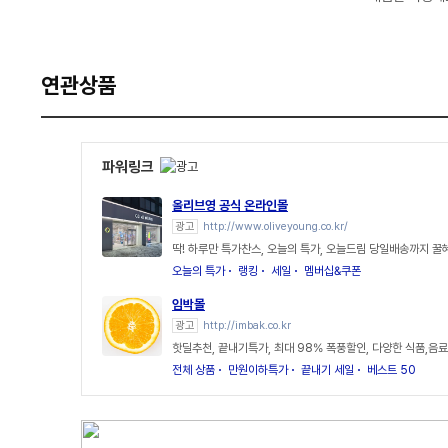
연관상품
파워링크
올리브영 공식 온라인몰
광고
http://www.oliveyoung.co.kr/
딱! 하루만 특가찬스, 오늘의 특가, 오늘드림 당일배송까지 꿀
오늘의 특가
랭킹
세일
멤버십&쿠폰
임박몰
광고
http://imbak.co.kr
핫딜추천, 끝내기특가, 최대 98% 폭풍할인, 다양한 식품,음료
전체 상품
만원이하특가
끝내기 세일
베스트 50