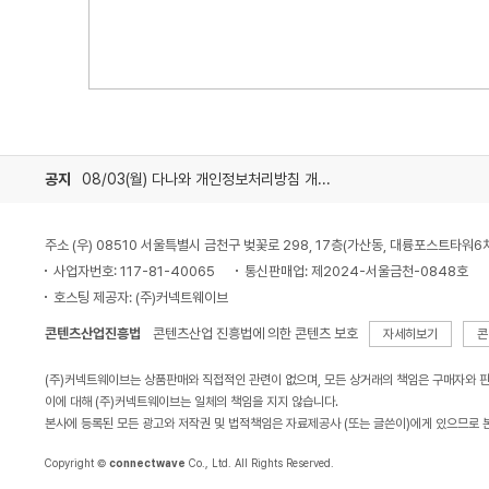
공지
08/03(월) 다나와 개인정보처리방침 개정 안내
주소 (우) 08510 서울특별시 금천구 벚꽃로 298, 17층(가산동, 대륭포스트타워6
사업자번호: 117-81-40065
통신판매업: 제2024-서울금천-0848호
호스팅 제공자: (주)커넥트웨이브
콘텐츠산업진흥법
콘텐츠산업 진흥법에 의한 콘텐츠 보호
자세히보기
콘
(주)커넥트웨이브는 상품판매와 직접적인 관련이 없으며, 모든 상거래의 책임은 구매자와 
이에 대해 (주)커넥트웨이브는 일체의 책임을 지지 않습니다.
본사에 등록된 모든 광고와 저작권 및 법적책임은 자료제공사 (또는 글쓴이)에게 있으므로 
Copyright ©
connectwave
Co., Ltd. All Rights Reserved.