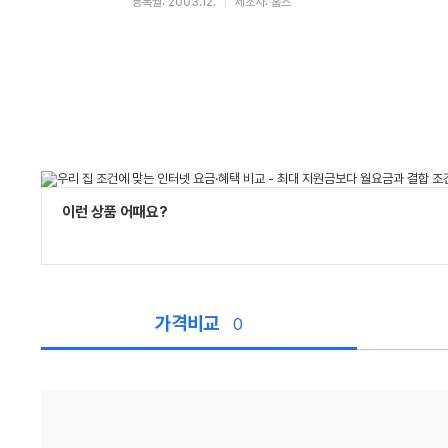
등록월: 2003.12.
제조사: 홈즈
이런 상품 어때요?
가격비교
0
가
격
비
교