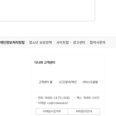
개인정보처리방침
청소년 보호정책
사이트맵
광고센터
협력사문의
다나와 고객센터
고객센터 홈
신고/문의/제안
서비스도움말
전화: 1688-2470 (유료)
팩스: 1688-2451
이메일: cs@cowave.kr
이메일수집거부
ARS문의안내