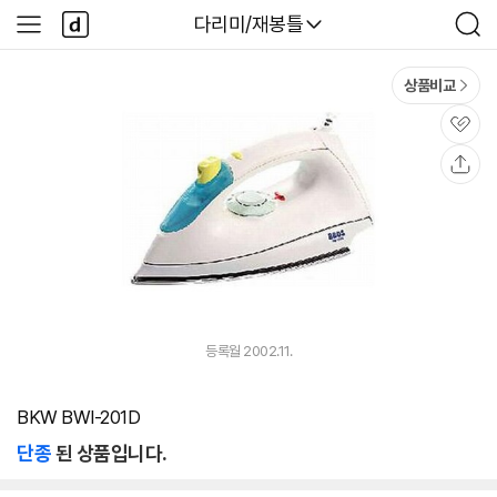
본문 바로가기
다
다나와
다리미/재봉틀
사
검
나
이
색
와
드
메
메
상품비교
인
뉴
관
심
공
유
등록월 2002.11.
BKW BWI-201D
단종
된 상품입니다.