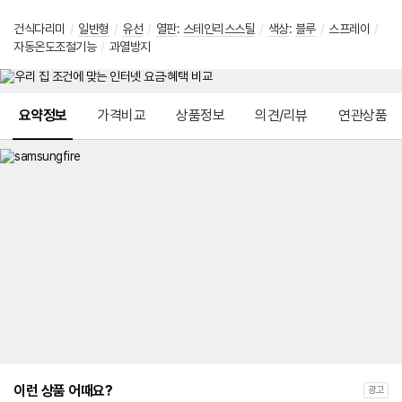
건식다리미
/
일반형
/
유선
/
열판
:
스테인리스스틸
/
색상
:
블루
/
스프레이
/
자동온도조절기능
/
과열방지
메뉴 네비게이션
요약정보
가격비교
상품정보
의견/리뷰
연관상품
이런 상품 어때요?
광고