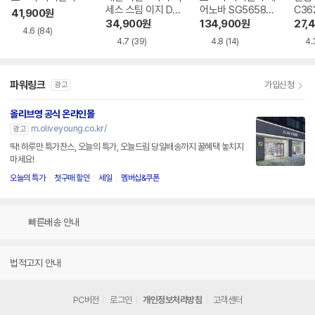
세스 스팀 이지 DT
어노바 SG5658P
C36
41,900
원
7113K0
X
34,900
원
134,900
원
27,
4.6
(84)
4.7
(39)
4.8
(14)
4.
파워링크
가입신청
광고
올리브영 공식 온라인몰
m.oliveyoung.co.kr/
광고
딱! 하루만 특가찬스, 오늘의 특가, 오늘드림 당일배송까지 꿀혜택 놓치지
마세요!
오늘의 특가
첫구매 할인
세일
멤버십&쿠폰
빠른배송 안내
법적고지 안내
PC버전
로그인
개인정보처리방침
고객센터