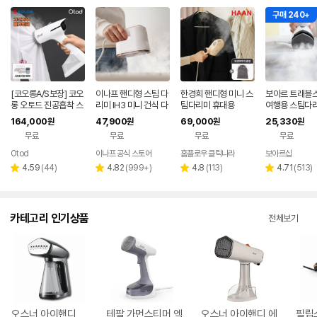
구매 240+
[코오롱A/S보장] 코오
이나프 핸디형 스팀 다
한경희 핸디형 미니 스
보아르 트래블
롱 오토드 진공흡착 스
리미 IH3 미니 건식 다
팀다리미 휴대용
여행용 스팀다리
팀다리미 핸디형
리미 휴대용 여행용
대용 미니 전기
164,000
47,900
69,000
25,330
원
원
원
원
핸디 핸디형 빠
무료
무료
무료
무료
Otod
이나프 공식 스토어
홈플로우 클릭나라
보아르샵
네이
페이
리
리
리
리
4.59
(
44
)
4.82
(
999+
)
4.8
(
113
)
4.71
(
513
)
별
별
별
별
뷰
뷰
뷰
뷰
점
점
점
점
수
수
수
수
카테고리 인기상품
전체보기
오스너 아이핸디
테팔 가먼스티머 엑
오스너 아이핸디 에
필립