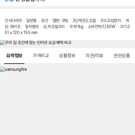
건식다리미
/
일반형
/
유선
/
열판
:
코팅
/
3단계온도조절
/
코드꼬임방지
/
색
상
:
화이트
/
동작램프
/
상,하조절코드
/
무게:1kg
/
소비전력:1,150W
/
크기:2
51 x 120 x 155 mm
메뉴 네비게이션
요약정보
가격비교
상품정보
의견/리뷰
연관상품