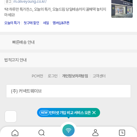
m.oliveyoung.co.kr/
광고
딱! 하루만 특가찬스, 오늘의 특가, 오늘드림 당일배송까지 꿀혜택 놓치지
마세요!
오늘의 특가
첫구매 할인
세일
멤버십&쿠폰
빠른배송 안내
법적고지 안내
PC버전
로그인
개인정보처리방침
고객센터
(주) 커넥트웨이브
인터넷 가입 비교 서비스 오픈
NEW
닫기
이
전
페
이
지