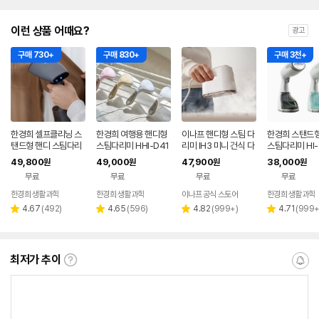
이런 상품 어때요?
광고
구매 730+
구매 830+
구매 3천+
한경희 셀프클리닝 스
한경희 여행용 핸디형
이나프 핸디형 스팀 다
한경희 스탠드형
탠드형 핸디 스팀다리
스팀다리미 HHI-D41
리미 IH3 미니 건식 다
스팀다리미 HI-
미 HHI-D310
0
리미 휴대용 여행용
49,800
49,000
47,900
38,000
원
원
원
원
무료
무료
무료
무료
한경희 생활과학
한경희 생활과학
이나프 공식 스토어
한경희 생활과학
리
리
리
리
4.67
(
492
)
4.65
(
596
)
4.82
(
999+
)
4.71
(
999
별
별
별
별
뷰
뷰
뷰
뷰
점
점
점
점
수
수
수
수
최저가 추이
최
알
저
림
가
받
추
는