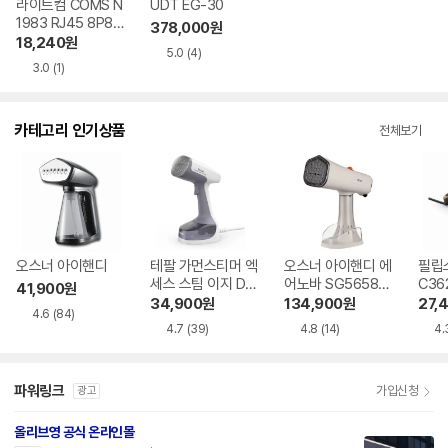
라이트컴 COMS N
UDT EG-30
1983 RJ45 8P8C
378,000
원
커넥터 (STP/CAT
18,240
원
5.0
(4)
5) 100개
3.0
(1)
카테고리 인기상품
전체보기
오스너 아이핸디
테팔 가먼스티머 엑
오스너 아이핸디 에
필립
세스 스팀 이지 DT
어노바 SG5658P
C36
41,900
원
7113K0
X
34,900
원
134,900
원
27,
4.6
(84)
4.7
(39)
4.8
(14)
4.
파워링크
가입신청
광고
올리브영 공식 온라인몰