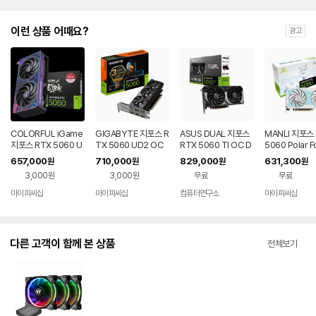
이런 상품 어때요?
광고
COLORFUL iGame
GIGABYTE 지포스 R
ASUS DUAL 지포스
MANLI 지포스
지포스 RTX 5060 U
TX 5060 UD2 OC
RTX 5060 TI OC D
5060 Polar F
LTRA DUO OC D7
D7 8GB Nano LP 제
7 8GB 대원씨티에스
OC 8GB 인
657,000
710,000
829,000
631,300
원
원
원
원
8GB 도우정보
이씨현
니
3,000원
3,000원
무료
무료
마이피씨샵
마이피씨샵
컴퓨터연구소
마이피씨샵
다른 고객이 함께 본 상품
전체보기