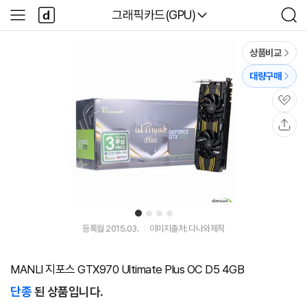
본문 바로가기
다
다나와
그래픽카드(GPU)
사
검
나
이
색
와
드
메
메
상품비교
인
뉴
대량구매
관
심
공
유
1
2
3
4
등록월 2015.03.
이미지출처: 다나와제작
MANLI 지포스 GTX970 Ultimate Plus OC D5 4GB
단종
된 상품입니다.