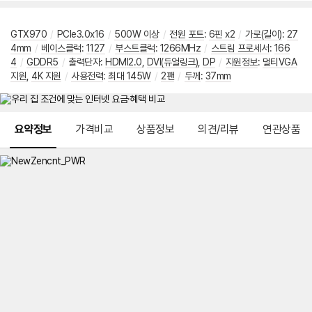
GTX970
/
PCIe3.0x16
/
500W 이상
/
전원 포트
:
6핀 x2
/
가로(길이)
:
27
4mm
/
베이스클럭
:
1127
/
부스트클럭
:
1266MHz
/
스트림 프로세서
:
166
4
/
GDDR5
/
출력단자
:
HDMI2.0
,
DVI(듀얼링크)
,
DP
/
지원정보
:
멀티VGA
지원
,
4K 지원
/
사용전력
:
최대 145W
/
2팬
/
두께
:
37mm
메뉴 네비게이션
요약정보
가격비교
상품정보
의견/리뷰
연관상품