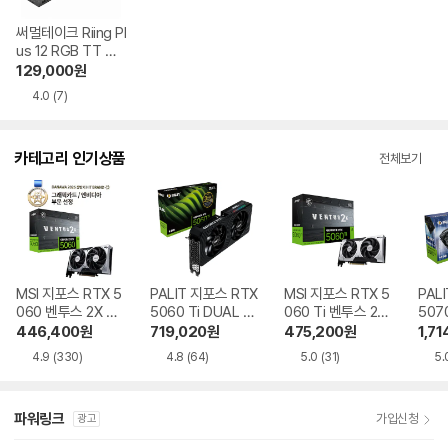
써멀테이크 Riing Pl
us 12 RGB TT 프
리미엄 에디션 컨트
129,000
원
롤러/3팩
4.0
(7)
카테고리 인기상품
전체보기
MSI 지포스 RTX 5
PALIT 지포스 RTX
MSI 지포스 RTX 5
PAL
060 벤투스 2X OC
5060 Ti DUAL D
060 Ti 벤투스 2X
507
D7 8GB
7 8GB 이엠텍
OC 플러스 D7 8G
PRO
446,400
원
719,020
원
475,200
원
1,71
B
이엠
4.9
(330)
4.8
(64)
5.0
(31)
5.
파워링크
가입신청
광고