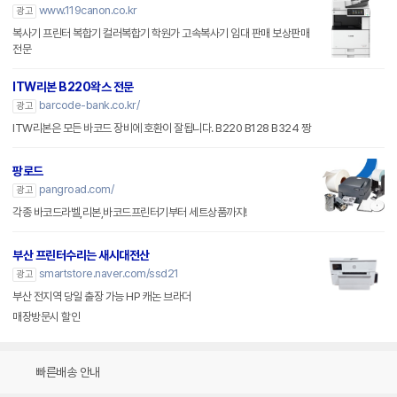
www.119canon.co.kr
광고
복사기 프린터 복합기 컬러복합기 학원가 고속복사기 임대 판매 보상판매
전문
ITW리본 B220왁스 전문
barcode-bank.co.kr/
광고
ITW리본은 모든 바코드 장비에 호환이 잘됩니다. B220 B128 B324 짱
팡로드
pangroad.com/
광고
각종 바코드라벨,리본,바코드프린터기부터 세트상품까지!
부산 프린터수리는 새시대전산
smartstore.naver.com/ssd21
광고
부산 전지역 당일 출장 가능 HP 캐논 브라더
매장방문시 할인
빠른배송 안내