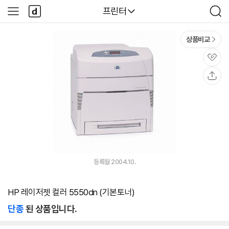
본문 바로가기
다
다나와
프린터
사
검
나
이
색
와
드
메
메
상품비교
인
뉴
관
심
공
유
등록월 2004.10.
HP 레이저젯 컬러 5550dn (기본토너)
단종
된 상품입니다.