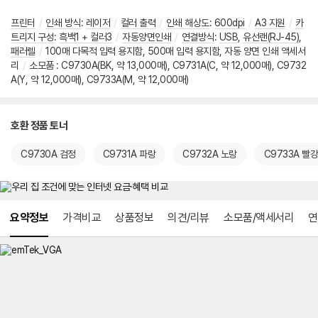
프린터
/
인쇄 방식
:
레이저
/
컬러 출력
/
인쇄 해상도
:
600dpi
/
A3 지원
/
카
트리지 구성
:
흑백1 + 컬러3
/
자동양면인쇄
/
연결방식
:
USB
,
유선랜(RJ-45)
,
패러렐
/
100매 다목적 입력 용지함, 500매 입력 용지함, 자동 양면 인쇄 액세서
리
/
소모품 : C9730A(BK, 약 13,000매), C9731A(C, 약 12,000매), C9732
A(Y, 약 12,000매), C9733A(M, 약 12,000매)
호환 정품 토너
C9730A 검정
C9731A 파랑
C9732A 노랑
C9733A 빨강
메뉴 네비게이션
요약정보
가격비교
상품정보
의견/리뷰
소모품/액세서리
연