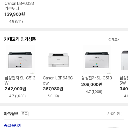
Canon LBP6033
기본토너
139,900
원
4.8
(514)
카테고리 인기상품
전체보기
삼성전자 SL-C513
Canon LBP646C
삼성전자 SL-C513
삼성전
W
dw
5W
208,000
원
242,000
원
367,980
원
340
4.7
(1,006)
4.7
(1,038)
5.0
(10)
4.
파워링크
가입신청
광고
중고 복사기