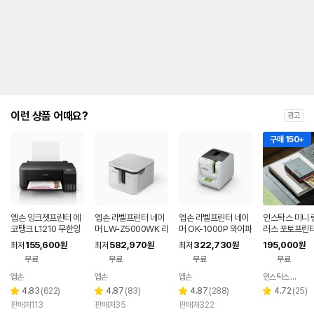
이런 상품 어때요?
광고
구매 150+
엡손 잉크젯프린터 에
엡손 라벨프린터 네이
엡손 라벨프린터 네이
인스탁스 미니 
코탱크 L1210 무한잉
머 LW-Z5000WK 라
머 OK-1000P 와이파
러스 포토프린
크
벨
이
155,600
582,970
322,730
195,000
최저
원
최저
원
최저
원
원
무료
무료
무료
무료
엡손
엡손
엡손
인스탁스 스토어
리
리
리
리
4.83
(
622
)
4.87
(
83
)
4.87
(
288
)
4.72
(
25
)
별
별
별
별
뷰
뷰
뷰
뷰
판매처113
판매처35
판매처322
점
점
점
점