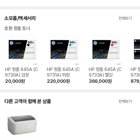
수
수
수
수
소모품/액세서리
전체보기
호환 정품 토너
HP 정품 645A (C
HP 정품 645A (C
HP 정품 645A (C
HP 
9730A) 검정
9731A) 파랑
9733A) 빨강
9730
C97
20,000
원
220,000
원
366,000
원
879
A) 
다른 고객이 함께 본 상품
전체보기