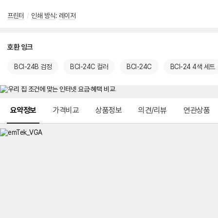
프린터
/
인쇄 방식
:
레이저
호환 잉크
BCI-24B 검정
BCI-24C 컬러
BCI-24C
BCI-24 4색 세트
메뉴 네비게이션
요약정보
가격비교
상품정보
의견/리뷰
연관상품