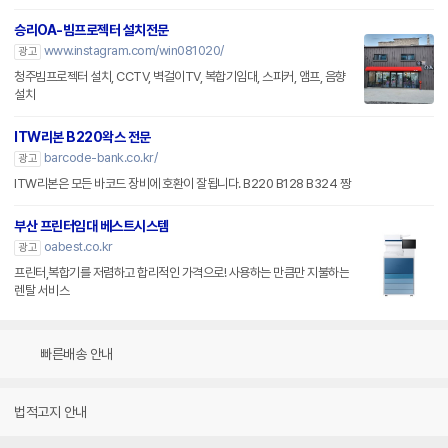
승리OA-빔프로젝터 설치전문
www.instagram.com/win081020/
광고
청주빔프로젝터 설치, CCTV, 벽걸이TV, 복합기임대, 스피커, 앰프, 음향
설치
ITW리본 B220왁스 전문
barcode-bank.co.kr/
광고
ITW리본은 모든 바코드 장비에 호환이 잘됩니다. B220 B128 B324 짱
부산 프린터임대 베스트시스템
oabest.co.kr
광고
프린터,복합기를 저렴하고 합리적인 가격으로! 사용하는 만큼만 지불하는
렌탈 서비스
빠른배송 안내
법적고지 안내