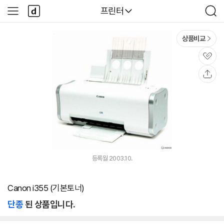
본문 바로가기
다
다나와
프린터
사
검
나
이
색
와
드
메
메
상품비교
인
뉴
관
심
공
유
등록월 2003.10.
Canon i355 (기본토너)
단종
된 상품입니다.