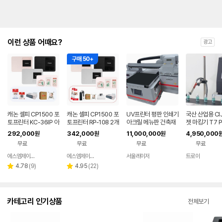
이런 상품 어때요?
광고
구매 50+
캐논 셀피 CP1500 포
캐논 셀피 CP1500 포
UV프린터 평판 인쇄기
국산 산업용 CI
토프린터 KC-36IP 아
토프린터 RP-108 2개
아크릴 메뉴판 건축재
젯 마킹기 T7 
이리버 배터리 세트
아이리버 배터리 충전
석재 칸막이 PCB 동판
292,000
342,000
11,000,000
4,950,000
원
원
원
+한정판 조구만 9종
기 +한정판 조구만 9
광고판 커튼 상자
무료
무료
무료
무료
패키지
종 패키지
에스엠제이 공식스토어
에스엠제이 공식스토어
서울레이저
트로이
네이버
네이버
네이버
네이버
페이
페이
페이
페이
리
리
4.78
(
9
)
4.95
(
22
)
별
별
뷰
뷰
점
점
수
수
카테고리 인기상품
전체보기