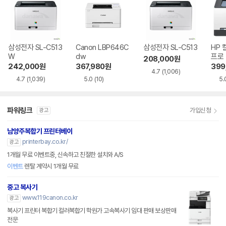
삼성전자 SL-C513
Canon LBP646C
삼성전자 SL-C513
HP 
W
dw
프로 
208,000
원
242,000
원
367,980
원
399
4.7
(1,006)
4.7
(1,039)
5.0
(10)
5.
파워링크
가입신청
광고
남양주복합기 프린터베이
printerbay.co.kr/
광고
1개월 무료 이벤트중, 신속하고 친절한 설치와 A/S
이벤트
렌탈 계약시 1개월 무료
중고 복사기
www.119canon.co.kr
광고
복사기 프린터 복합기 컬러복합기 학원가 고속복사기 임대 판매 보상판매
전문