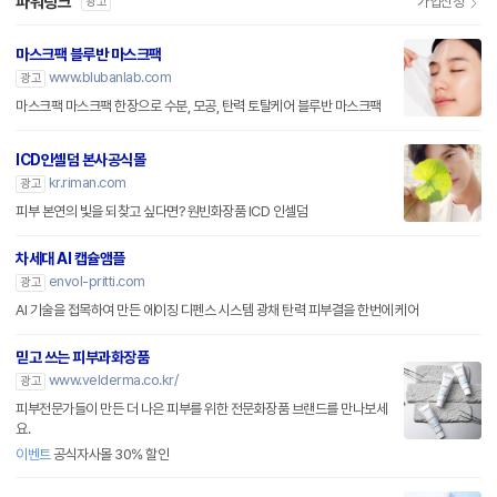
파워링크
가입신청
광고
마스크팩 블루반 마스크팩
www.blubanlab.com
광고
마스크팩 마스크팩 한장으로 수분, 모공, 탄력 토탈케어 블루반 마스크팩
ICD인셀덤 본사공식몰
kr.riman.com
광고
피부 본연의 빛을 되찾고 싶다면? 원빈화장품 ICD 인셀덤
차세대 AI 캡슐앰플
envol-pritti.com
광고
AI 기술을 접목하여 만든 에이징 디펜스 시스템 광채 탄력 피부결을 한번에 케어
믿고 쓰는 피부과화장품
www.velderma.co.kr/
광고
피부전문가들이 만든 더 나은 피부를 위한 전문화장품 브랜드를 만나보세
요.
이벤트
공식자사몰 30% 할인