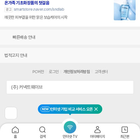
온가족 기초화장품의 첫걸음
smartstore.naver.com/sndlab
광고
깨끗한 피부결을 위한 맑은 보습케어의 시작
빠른배송 안내
법적고지 안내
PC버전
로그인
개인정보처리방침
고객센터
(주) 커넥트웨이브
인터넷 가입 비교 서비스 오픈
NEW
닫기
이
전
페
이
지
홈
검색
인터넷·TV
마이페이지
최근본
로