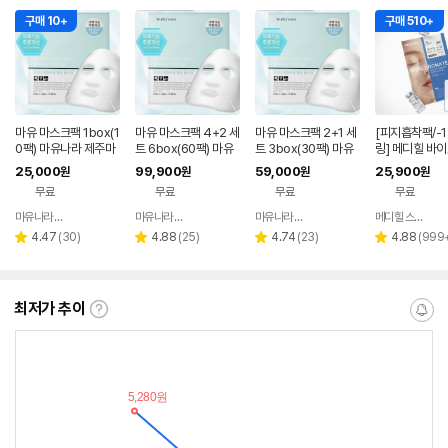
구매 10+
구매 510+
마유 마스크팩 1box(1
마유 마스크팩 4+2 세
마유 마스크팩 2+1 세
[피지흡착팩/-1
0팩) 마유나라 제주마
트 6box(60팩) 마유
트 3box(30팩) 마유
링] 메디힐 바이
유 [100분한정 특가]
나라 제주마유 [100분
나라 제주마유 [100분
컨덤 피지흡착 
25,000
99,900
59,000
25,900
원
원
원
원
한정 특가]
한정 특가]
히알루론산, 1매,
무료
무료
무료
무료
마유나라 본사몰
마유나라 본사몰
마유나라 본사몰
메디힐 스토어
네이버
네이버
네이버
페이
페이
페이
리
리
리
리
4.47
(
30
)
4.88
(
25
)
4.74
(
23
)
4.88
(
999
별
별
별
별
뷰
뷰
뷰
뷰
점
점
점
점
수
수
수
수
최저가 추이
최
알
저
림
가
받
추
는
이
중
란?