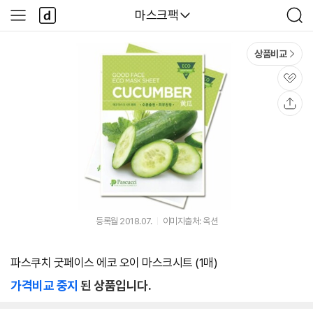
본문 바로가기
다
다나와
마스크팩
사
검
나
이
색
와
드
메
메
상품비교
인
뉴
관
심
공
유
등록월 2018.07.
이미지출처: 옥션
파스쿠치 굿페이스 에코 오이 마스크시트 (1매)
가격비교 중지
된 상품입니다.