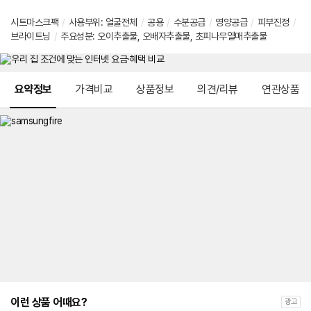
시트마스크팩
/
사용부위: 얼굴전체
/
공용
/
수분공급
/
영양공급
/
피부진정
/
브라이트닝
/
주요성분: 오이추출물, 오배자추출물, 초피나무열매추출물
메뉴 네비게이션
요약정보
가격비교
상품정보
의견/리뷰
연관상품
이런 상품 어때요?
광고