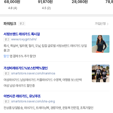
A6BL1PL67BLK
스트랩백 A6BL1LO
수모세트 LS2F806
백 N
68,000
원
91,870
원
28,080
원
78,
14 MNT
SET_BK
1
4.8
(4)
4.5
(2)
파워링크
가입신청
광고
서핑브랜드 래쉬가드 록시걸
www.roxygirl.tv/m/
광고
록시, 퀵실버, 빌라봉, 헐리, 오닐, 립컬 글로벌 서핑브랜드 래쉬가드 당일
출고!
할인
앱 결제 5% 추가 할인!
가성비래쉬가드%보스턴백%할인
smartstore.naver.com/manimoa
광고
여성래쉬가드 남성래쉬가드 커플래쉬가드 수영복, 여행용 보스턴백
여성 남성 래쉬가드 할인중
이번시즌 래쉬가드, 유닛푸조
smartstore.naver.com/sha-ping
광고
전상품 당일발송, 래쉬가드, 트레이닝복, 경량자켓, 운동복 전문점, 초특가할인