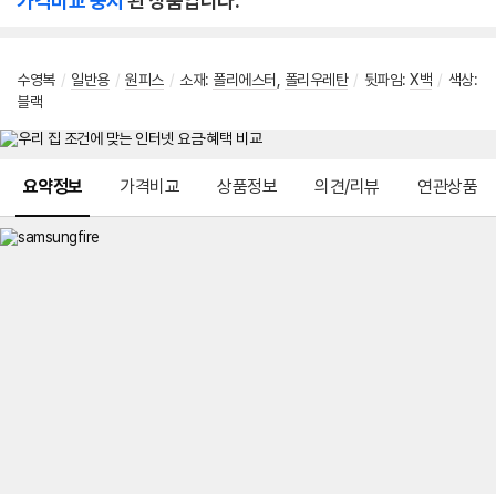
가격비교 중지
된 상품입니다.
수영복
/
일반용
/
원피스
/
소재
:
폴리에스터
,
폴리우레탄
/
뒷파임
:
X백
/
색상
:
블랙
메뉴 네비게이션
요약정보
가격비교
상품정보
의견/리뷰
연관상품