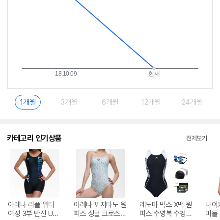
1개월
3개월
6개월
12개월
24개월
카테고리 인기상품
전체보기
아레나 리플 워터
아레나 포지타노 원
레노마 믹스 X백 원
나이
여성 3부 반신 U백
피스 싱글 크로스
피스 수영복 수경
미들