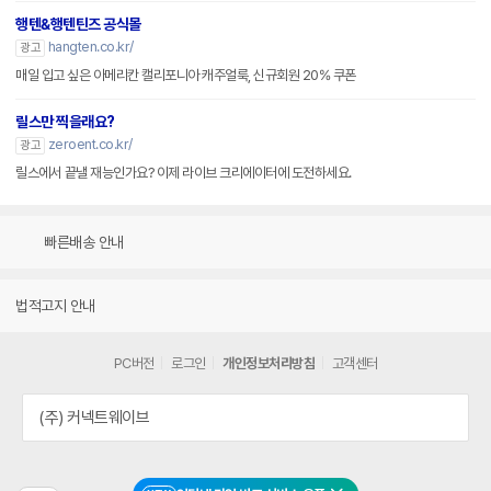
행텐&행텐틴즈 공식몰
hangten.co.kr/
광고
매일 입고 싶은 아메리칸 캘리포니아 캐주얼룩, 신규회원 20% 쿠폰
릴스만 찍을래요?
zeroent.co.kr/
광고
릴스에서 끝낼 재능인가요? 이제 라이브 크리에이터에 도전하세요.
빠른배송 안내
법적고지 안내
PC버전
로그인
개인정보처리방침
고객센터
(주) 커넥트웨이브