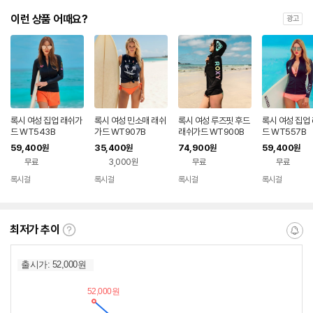
이런 상품 어때요?
광고
록시 여성 집업 래쉬가
록시 여성 민소매 래쉬
록시 여성 루즈핏 후드
록시 여성 집업
드 WT543B
가드 WT907B
래쉬가드 WT900B
드 WT557B
59,400
35,400
74,900
59,400
원
원
원
원
무료
3,000원
무료
무료
록시걸
록시걸
록시걸
록시걸
네이버
네이버
네이버
네이버
페이
페이
페이
페이
최저가 추이
최
알
저
림
가
받
추
는
이
중
란?