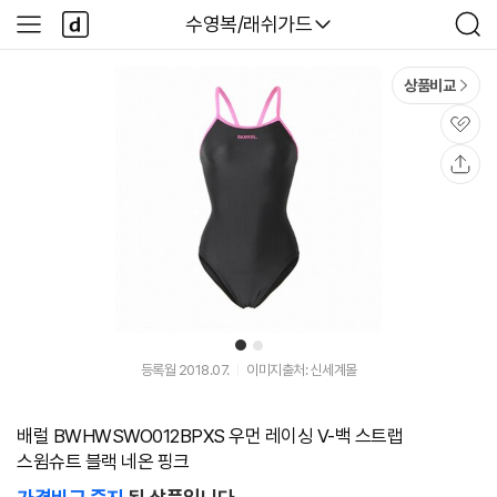
본문 바로가기
다
다나와
수영복/래쉬가드
사
검
나
이
색
와
드
메
메
상품비교
인
뉴
관
심
공
유
1
2
등록월 2018.07.
이미지출처: 신세계몰
배럴 BWHWSWO012BPXS 우먼 레이싱 V-백 스트랩
스윔슈트 블랙 네온 핑크