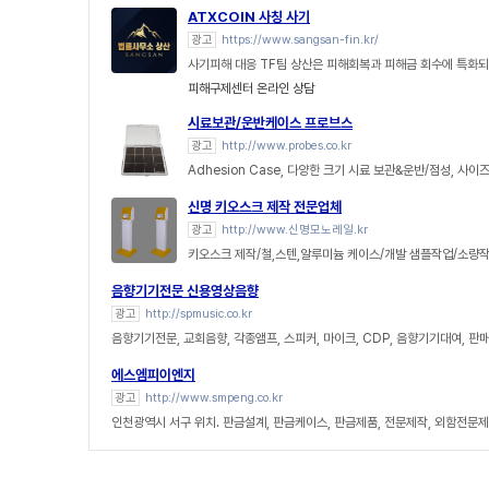
ATXCOIN 사칭 사기
광고
https://www.sangsan-fin.kr/
사기피해 대응 TF팀 상산은 피해회복과 피해금 회수에 특화되
피해구제센터 온라인 상담
시료보관/운반케이스 프로브스
광고
http://www.probes.co.kr
Adhesion Case, 다양한 크기 시료 보관&운반/점성, 사이
신명 키오스크 제작 전문업체
광고
http://www.신명모노레일.kr
키오스크 제작/철,스텐,알루미늄 케이스/개발 샘플작업/소량작
음향기기전문 신용영상음향
광고
http://spmusic.co.kr
음향기기전문, 교회음향, 각종앰프, 스피커, 마이크, CDP, 음향기기대여, 판
에스엠피이엔지
광고
http://www.smpeng.co.kr
인천광역시 서구 위치. 판금설계, 판금케이스, 판금제품, 전문제작, 외함전문