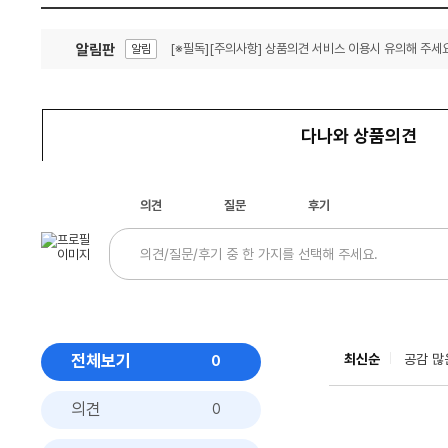
알림판
[※필독][주의사항] 상품의견 서비스 이용시 유의해 주세요
알림
잦은 오류, PC속도 잡자! PC안정화 위해 이건 꼭!
알림
다나와 상품의견
의견
질문
후기
전체보기
최신순
공감 많
0
의견
0