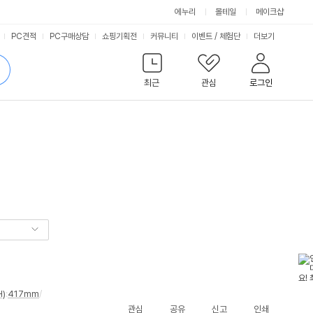
에누리
몰테일
메이크샵
서
PC견적
PC구매상담
쇼핑기획전
커뮤니티
이벤트
/
체험단
더보기
비
검
색
최근
관심
로그인
스
H)
:
417mm
/
관심
공유
신고
인쇄