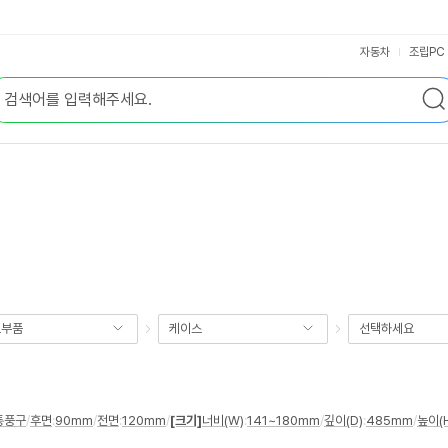
자동차
조립PC
요부품
케이스
선택하세요
통풍구
/
후면
:
90mm
/
전면
:
120mm
/
[크기]
너비(W)
:
141~180mm
/
깊이(D)
:
485mm
/
높이(