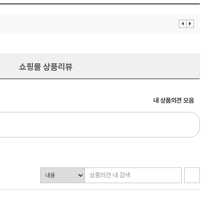
이
다
전
음
보
보
기
기
쇼핑몰 상품리뷰
내 상품의견 모음