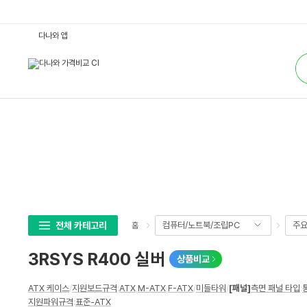
3
다나와 앱
R
S
통
Y
합
S
검
R
색
4
0
0
실
버
:
다
나
와
가
격
비
교
전체 카테고리
컴퓨터/노트북/조립PC
주
홈
3RSYS R400 실버
상품비교
상
ATX 케이스
/
지원보드규격
:
ATX
,
M-ATX
,
F-ATX
/
미들타워
/
[패널]
측면 패널 타입
:
세
지원파워규격
:
표준-ATX
스