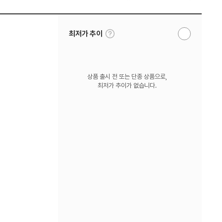
툴
최저가 추이
알
팁
림
보
받
기
기
상품 출시 전 또는 단종 상품으로,
최저가 추이가 없습니다.