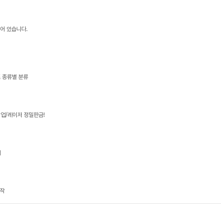
어 있습니다.
즈 종류별 분류
업/레이저 정밀판금!
매
제작