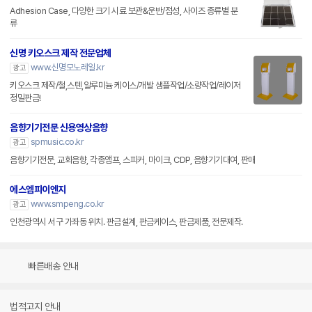
Adhesion Case, 다양한 크기 시료 보관&운반/점성, 사이즈 종류별 분
류
신명 키오스크 제작 전문업체
www.신명모노레일.kr
광고
키오스크 제작/철,스텐,알루미늄 케이스/개발 샘플작업/소량작업/레이저
정밀판금!
음향기기전문 신용영상음향
spmusic.co.kr
광고
음향기기전문, 교회음향, 각종앰프, 스피커, 마이크, CDP, 음향기기대여, 판매
에스엠피이엔지
www.smpeng.co.kr
광고
인천광역시 서구 가좌동 위치. 판금설계, 판금케이스, 판금제품, 전문제작.
빠른배송 안내
법적고지 안내