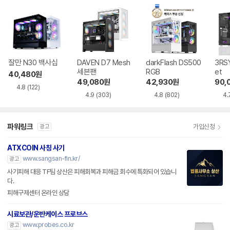
잘만 N30 백사십
DAVEN D7 Mesh
darkFlash DS500
3RSY
세븐팬
RGB
et
40,480
원
49,080
원
42,930
원
90,
4.8
(122)
4.9
(303)
4.8
(802)
4.
파워링크
가입신청
광고
ATXCOIN 사칭 사기
www.sangsan-fin.kr/
광고
사기피해 대응 TF팀 상산은 피해회복과 피해금 회수에 특화되어 있습니
다.
피해구제센터 온라인 상담
시료보관/운반케이스 프로브스
www.probes.co.kr
광고