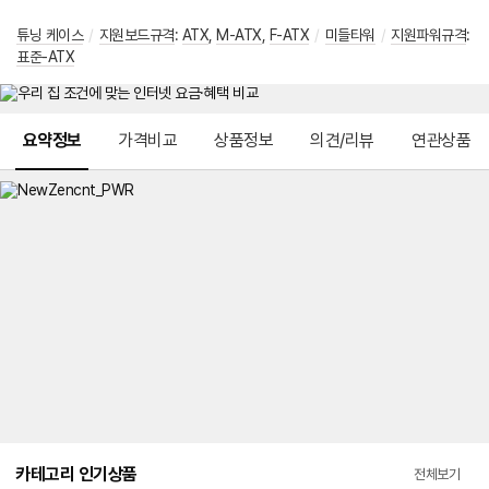
튜닝 케이스
/
지원보드규격
:
ATX
,
M-ATX
,
F-ATX
/
미들타워
/
지원파워규격
:
표준-ATX
메뉴 네비게이션
요약정보
가격비교
상품정보
의견/리뷰
연관상품
카테고리 인기상품
전체보기