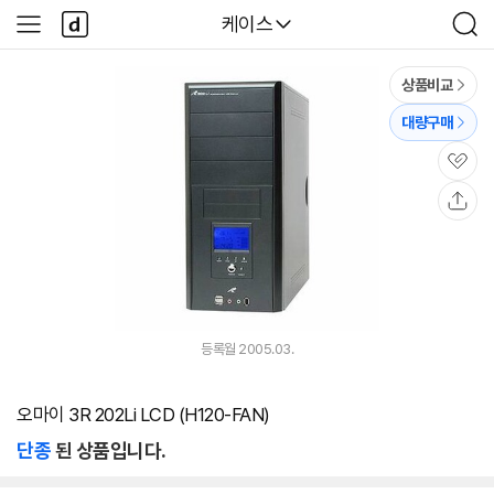
본문 바로가기
다
다나와
케이스
사
검
나
이
색
와
드
메
메
상품비교
인
뉴
대량구매
관
심
공
유
등록월 2005.03.
오마이 3R 202Li LCD (H120-FAN)
단종
된 상품입니다.