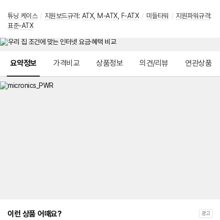
튜닝 케이스
/
지원보드규격
:
ATX
,
M-ATX
,
F-ATX
/
미들타워
/
지원파워규격
:
표준-ATX
메뉴 네비게이션
요약정보
가격비교
상품정보
의견/리뷰
연관상품
이런 상품 어때요?
광고