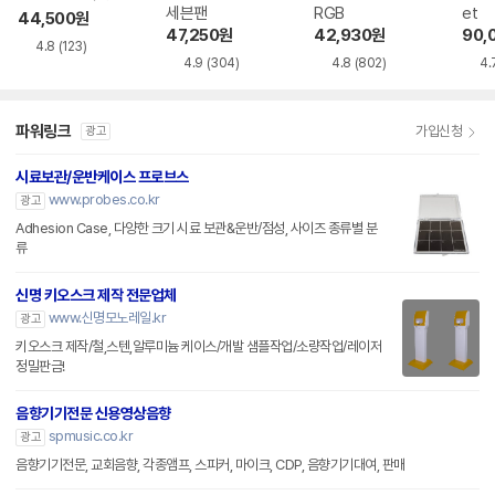
세븐팬
RGB
et
44,500
원
47,250
원
42,930
원
90,
4.8
(123)
4.9
(304)
4.8
(802)
4.
파워링크
가입신청
광고
시료보관/운반케이스 프로브스
www.probes.co.kr
광고
Adhesion Case, 다양한 크기 시료 보관&운반/점성, 사이즈 종류별 분
류
신명 키오스크 제작 전문업체
www.신명모노레일.kr
광고
키오스크 제작/철,스텐,알루미늄 케이스/개발 샘플작업/소량작업/레이저
정밀판금!
음향기기전문 신용영상음향
spmusic.co.kr
광고
음향기기전문, 교회음향, 각종앰프, 스피커, 마이크, CDP, 음향기기대여, 판매