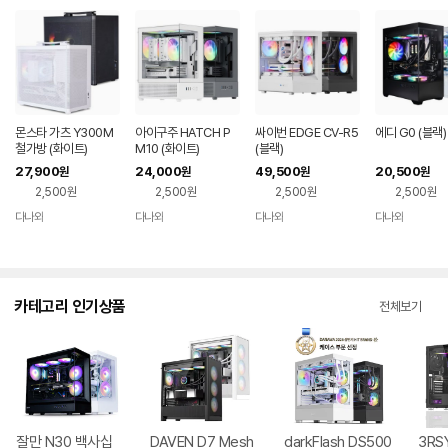
몬스타 가츠 Y300M
아이구주 HATCH P
싸이번 EDGE CV-R5
에디 G0 (블랙)
철가방 (화이트)
M10 (화이트)
(블랙)
27,900
24,000
49,500
20,500
원
원
원
원
2,500원
2,500원
2,500원
2,500원
다나와
다나와
다나와
다나와
네이버
네이버
네이버
네이버
페이
페이
페이
페이
카테고리 인기상품
전체보기
잘만 N30 백사십
DAVEN D7 Mesh
darkFlash DS500
3RSY