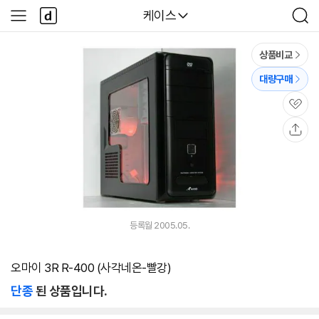
본문 바로가기
다
다나와
케이스
사
검
나
이
색
와
드
메
메
상품비교
인
뉴
대량구매
관
심
공
유
등록월 2005.05.
오마이 3R R-400 (사각네온-빨강)
단종
된 상품입니다.