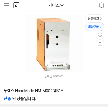
본문 바로가기
다
다나와
케이스
사
검
나
이
색
와
드
메
메
상품비교
인
뉴
대량구매
관
심
공
유
등록월 2005.01.
투렉스 HandMade HM-M002 옐로우
단종
된 상품입니다.