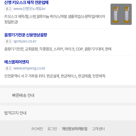
신명 키오스크 제작 전문업체
www.신명모노레일.kr
광고
키오스크 제작/철,스텐,알루미늄 케이스/개발 샘플작업/소량작업/레이저
정밀판금!
음향기기전문 신용영상음향
spmusic.co.kr
광고
음향기기전문, 교회음향, 각종앰프, 스피커, 마이크, CDP, 음향기기대여, 판매
에스엠피이엔지
www.smpeng.co.kr
광고
인천광역시 서구 가좌동 위치. 판금설계, 판금케이스, 판금제품, 전문제작.
빠른배송 안내
법적고지 안내
PC버전
로그인
개인정보처리방침
고객센터