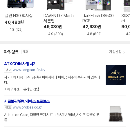
잘만 N30 백사십
DAVEN D7 Mesh
darkFlash DS500
3RSY
세븐팬
RGB
et
40,480
원
49,080
원
42,930
원
90,
4.8
(122)
4.9
(303)
4.8
(802)
4.
파워링크
가입신청
광고
ATXCOIN 사칭 사기
www.sangsan-fin.kr/
광고
사기피해 대응 TF팀 상산은 피해회복과 피해금 회수에 특화되어 있습니
다.
피해구제센터 온라인 상담
시료보관/운반케이스 프로브스
www.probes.co.kr
광고
Adhesion Case, 다양한 크기 시료 보관&운반/점성, 사이즈 종류별 분
류