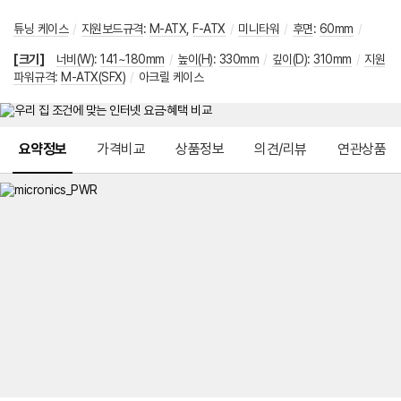
튜닝 케이스
/
지원보드규격
:
M-ATX
,
F-ATX
/
미니타워
/
후면
:
60mm
/
[크기]
너비(W)
:
141~180mm
/
높이(H)
:
330mm
/
깊이(D)
:
310mm
/
지원
파워규격
:
M-ATX(SFX)
/
아크릴 케이스
메뉴 네비게이션
요약정보
가격비교
상품정보
의견/리뷰
연관상품