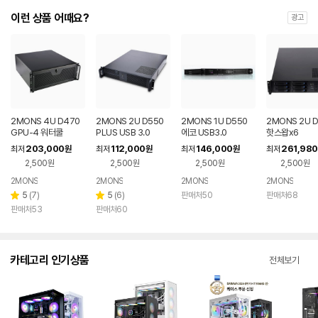
이런 상품 어때요?
광고
2MONS 4U D470
2MONS 2U D550
2MONS 1U D550
2MONS 2U 
GPU-4 워터쿨
PLUS USB 3.0
에코 USB3.0
핫스왑x6
203,000
112,000
146,000
261,980
최저
원
최저
원
최저
원
최저
2,500원
2,500원
2,500원
2,500원
2MONS
2MONS
2MONS
2MONS
리
리
5
(
7
)
5
(
6
)
판매처50
판매처68
별
별
뷰
뷰
판매처53
판매처60
점
점
수
수
카테고리 인기상품
전체보기