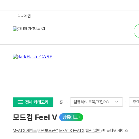
모
다나와 앱
드
컴
통
F
합
e
검
e
색
l
V
:
다
나
와
가
격
비
교
전체 카테고리
컴퓨터/노트북/조립PC
주
홈
모드컴 Feel V
상품비교
상
M-ATX 케이스
/
지원보드규격
:
M-ATX
,
F-ATX
/
슬림(일반)
/
미들타워 케이스
세
스