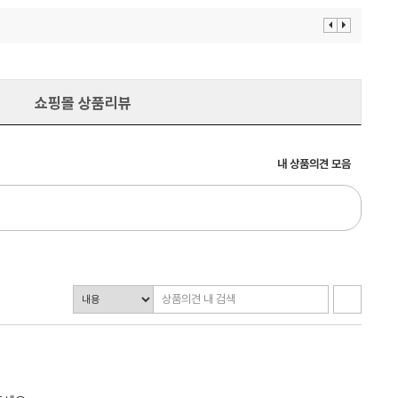
이
다
전
음
보
보
기
기
쇼핑몰 상품리뷰
내 상품의견 모음