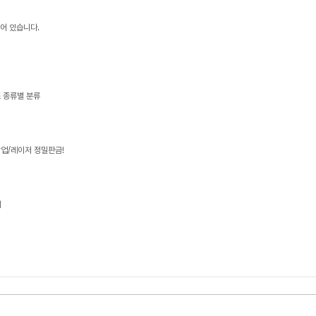
어 있습니다.
즈 종류별 분류
업/레이저 정밀판금!
매