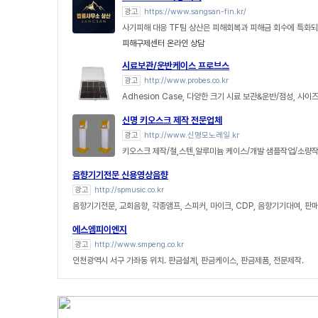
광고
https://www.sangsan-fin.kr/
사기피해 대응 TF팀 상산은 피해회복과 피해금 회수에 특화되
피해구제센터 온라인 상담
시료보관/운반케이스 프로브스
광고
http://www.probes.co.kr
Adhesion Case, 다양한 크기 시료 보관&운반/점성, 사이
신명 키오스크 제작 전문업체
광고
http://www.신명모노레일.kr
키오스크 제작/철,스텐,알루미늄 케이스/개발 샘플작업/소량작
음향기기전문 신용영상음향
광고
http://spmusic.co.kr
음향기기전문, 교회음향, 각종앰프, 스피커, 마이크, CDP, 음향기기대여, 판
에스엠피이엔지
광고
http://www.smpeng.co.kr
인천광역시 서구 가좌동 위치. 판금설계, 판금케이스, 판금제품, 전문제작.