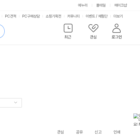
에누리
몰테일
메이크샵
서
PC견적
PC구매상담
쇼핑기획전
커뮤니티
이벤트
/
체험단
더보기
비
검
색
최근
관심
로그인
스
관심
공유
신고
인쇄