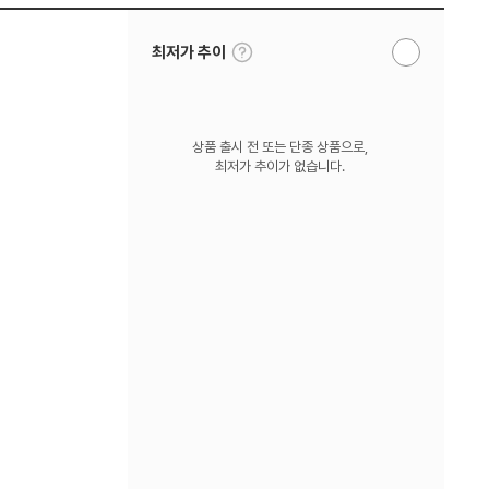
툴
최저가 추이
알
팁
림
보
받
기
기
상품 출시 전 또는 단종 상품으로,
최저가 추이가 없습니다.