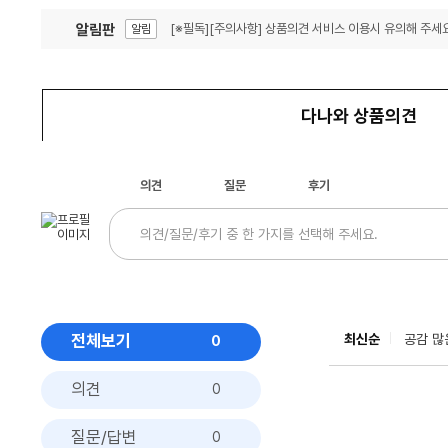
알림판
[※필독][주의사항] 상품의견 서비스 이용시 유의해 주세요
알림
잦은 오류, PC속도 잡자! PC안정화 위해 이건 꼭!
알림
다나와 상품의견
의견
질문
후기
전체보기
최신순
공감 많
0
의견
0
질문/답변
0