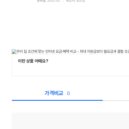
등록월: 2001.10.
제조사: 모드컴
이런 상품 어때요?
가격비교
0
가
격
비
교