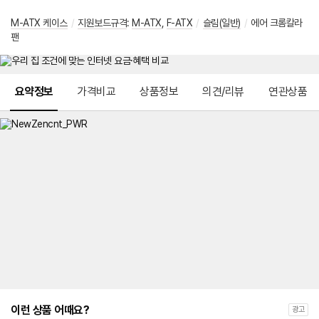
M-ATX 케이스
/
지원보드규격
:
M-ATX
,
F-ATX
/
슬림(일반)
/
에어 크롬칼라
팬
메뉴 네비게이션
요약정보
가격비교
상품정보
의견/리뷰
연관상품
이런 상품 어때요?
광고