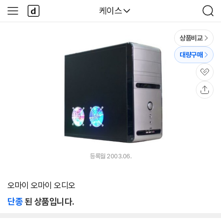
본문 바로가기
다
다나와
케이스
사
검
나
이
색
와
드
메
메
상품비교
인
뉴
대량구매
관
심
공
유
등록월 2003.06.
오마이 오마이 오디오
단종
된 상품입니다.