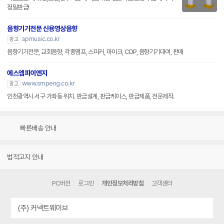
정밀판금!
음향기기전문 신용영상음향
spmusic.co.kr
광고
음향기기전문, 교회음향, 각종앰프, 스피커, 마이크, CDP, 음향기기대여, 판매
에스엠피이엔지
www.smpeng.co.kr
광고
인천광역시 서구 가좌동 위치. 판금설계, 판금케이스, 판금제품, 전문제작.
빠른배송 안내
법적고지 안내
PC버전
로그인
개인정보처리방침
고객센터
(주) 커넥트웨이브