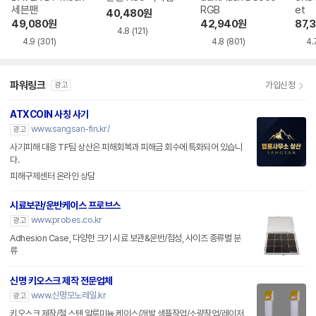
세븐팬
RGB
et
40,480
원
49,080
원
42,940
원
87,
4.8
(121)
4.9
(301)
4.8
(801)
4.
파워링크
가입신청
광고
ATXCOIN 사칭 사기
www.sangsan-fin.kr/
광고
사기피해 대응 TF팀 상산은 피해회복과 피해금 회수에 특화되어 있습니
다.
피해구제센터 온라인 상담
시료보관/운반케이스 프로브스
www.probes.co.kr
광고
Adhesion Case, 다양한 크기 시료 보관&운반/점성, 사이즈 종류별 분
류
신명 키오스크 제작 전문업체
www.신명모노레일.kr
광고
키오스크 제작/철,스텐,알루미늄 케이스/개발 샘플작업/소량작업/레이저