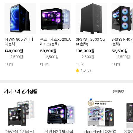
IN WIN 805 인피니
몬스타 가츠 X520LA
3RSYS T2000 Qui
3RSYS R40
티 블랙
리버스 (블랙)
et (블랙)
(블랙)
149,000
59,500
136,000
52,500
원
원
원
원
2,500원
2,500원
2,500원
2,500원
다나와
다나와
다나와
다나와
네이버
네이버
네이버
네이버
페이
페이
페이
페이
리
4.6
(
5
)
별
뷰
점
수
카테고리 인기상품
전체보기
DAVEN D7 Mesh
잘만 N30 백사십
darkFlash DS500
3RSY