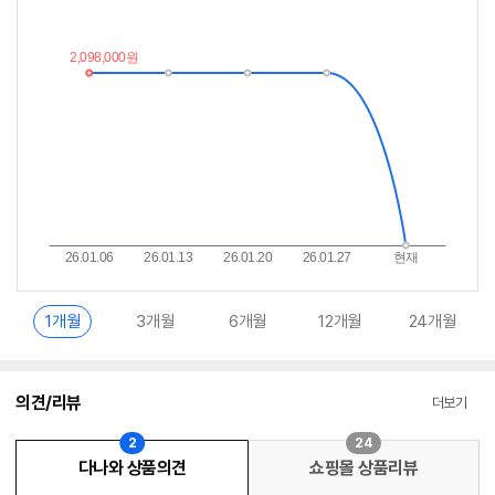
가
받
추
는
이
중
란?
1개월
3개월
6개월
12개월
24개월
의견/리뷰
더보기
2
24
다나와 상품의견
쇼핑몰 상품리뷰