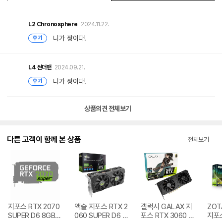
L2
Chronosphere
2024.11.22.
니가 짱이다!
후기
L4
썬더맨
2024.09.21.
니가 짱이다!
후기
상품의견 전체보기
다른 고객이 함께 본 상품
전체보기
지포스 RTX 2070
액슬 지포스 RTX 2
갤럭시 GALAX 지
ZOT
SUPER D6 8GB
060 SUPER D6 8
포스 RTX 3060 V
지포스