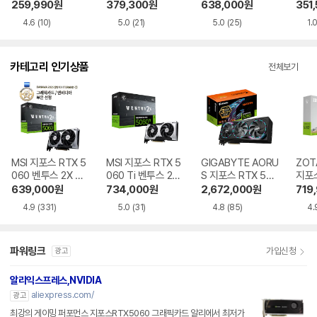
(중고)
GB 에즈윈
2 D6 12GB
TWI
259,990
원
379,300
원
638,000
원
351
6 8
4.6
(10)
5.0
(21)
5.0
(25)
1.
카테고리 인기상품
전체보기
MSI 지포스 RTX 5
MSI 지포스 RTX 5
GIGABYTE AORU
ZOT
060 벤투스 2X OC
060 Ti 벤투스 2X
S 지포스 RTX 508
지포스
D7 8GB
OC 플러스 D7 8G
0 MASTER D7 16
Ti T
639,000
원
734,000
원
2,672,000
원
719
B
GB 제이씨현
D7 
4.9
(331)
5.0
(31)
4.8
(85)
4.
파워링크
가입신청
광고
알리익스프레스,NVIDIA
aliexpress.com/
광고
최강의 게이밍 퍼포먼스 지포스RTX5060 그래픽카드 알리에서 최저가