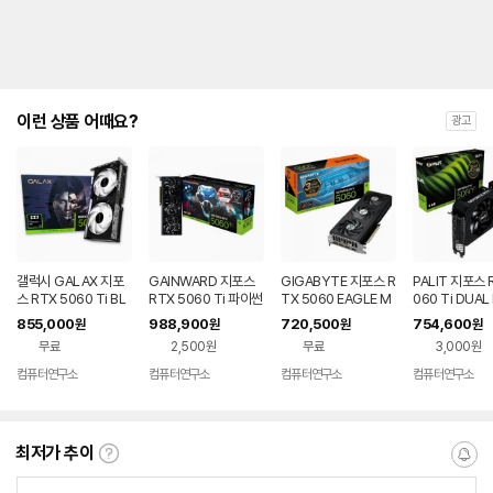
이런 상품 어때요?
광고
갤럭시 GALAX 지포
GAINWARD 지포스
GIGABYTE 지포스 R
PALIT 지포스 
스 RTX 5060 Ti BL
RTX 5060 Ti 파이썬
TX 5060 EAGLE M
060 Ti DUAL
ACK OC V2 D7 8G
III D7 16GB
AX OC D7 8GB 제이
GB 이엠텍
855,000
988,900
720,500
754,600
원
원
원
원
B
씨현
무료
2,500원
무료
3,000원
컴퓨터연구소
컴퓨터연구소
컴퓨터연구소
컴퓨터연구소
네이버
네이버
네이버
페이
페이
페이
최저가 추이
최
알
저
림