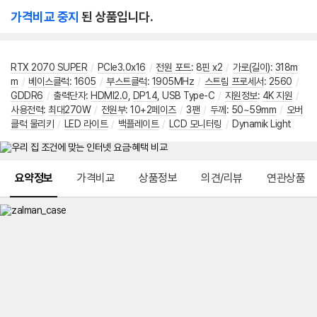
가격비교 중지
된 상품입니다.
RTX 2070 SUPER
/
PCIe3.0x16
/
전원 포트
:
8핀 x2
/
가로(길이)
:
318m
m
/
베이스클럭
:
1605
/
부스트클럭
:
1905MHz
/
스트림 프로세서
:
2560
/
GDDR6
/
출력단자
:
HDMI2.0
,
DP1.4
,
USB Type-C
/
지원정보
:
4K 지원
/
사용전력
:
최대270W
/
전원부
:
10+2페이즈
/
3팬
/
두께
:
50~59mm
/
오버
클럭 물리키
/
LED 라이트
/
백플레이트
/
LCD 모니터링
/
Dynamik Light
메뉴 네비게이션
요약정보
가격비교
상품정보
의견/리뷰
연관상품