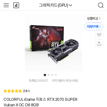
본문 바로가기
다
다나와
그래픽카드(GPU)
사
검
나
이
색
와
드
메
메
상품비교
인
뉴
대량구매
관
심
공
유
1
2
3
4
유
튜
등록월 2019.07.
이미지출처: 제조사제공
브
동
리
24
개
영
별
4.
뷰
상
점
8
COLORFUL iGame 지포스 RTX 2070 SUPER
Vulcan X OC D6 8GB