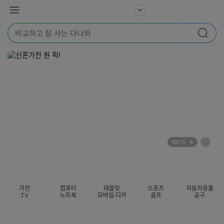
본문 바로가기
다
서
메
나
비
뉴
와
검
스
검색
색
더
어
보
를
기
입
력
해
주
세
요
배
페
10
/15
너
이
전
자
섹션 카테고리
지
체
동
보
롤
기
링
가전
컴퓨터
태블릿
스포츠
자동차용품
멈
TV
노트북
모바일·디카
골프
공구
춤