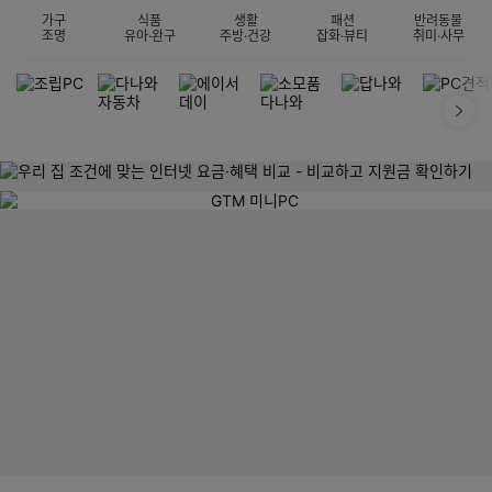
가구
식품
생활
패션
반려동물
조명
유아·완구
주방·건강
잡화·뷰티
취미·사무