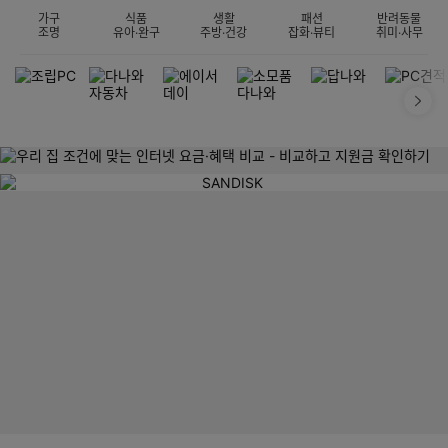
가구
식품
생활
패션
반려동물
조명
유아·완구
주방·건강
잡화·뷰티
취미·사무