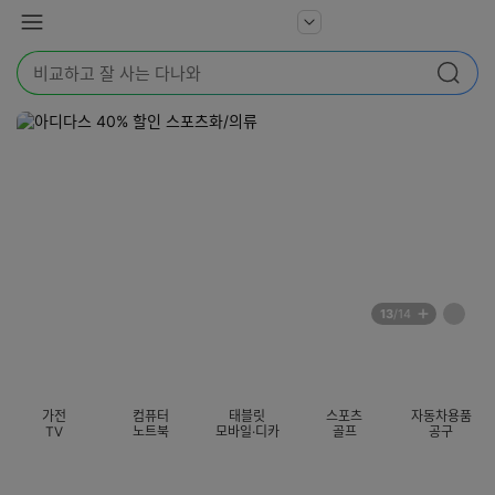
본문 바로가기
다
서
메
나
비
뉴
와
검
스
검색
색
더
어
보
를
기
입
력
해
주
세
요
배
페
13
/14
너
이
전
자
섹션 카테고리
지
체
동
보
롤
기
링
가전
컴퓨터
태블릿
스포츠
자동차용품
멈
TV
노트북
모바일·디카
골프
공구
춤